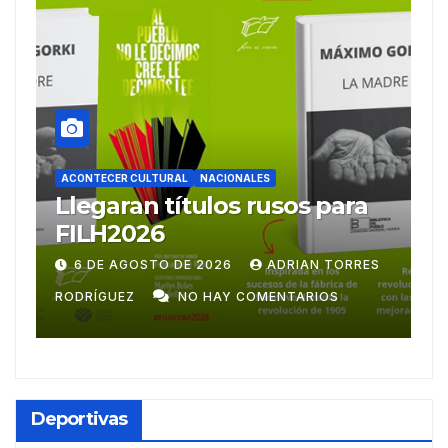
NTECER CULTURAL
NACIONALES
ACONTECER CUL
egaran títulos rusos para
Ballet L
LH2026
emprend
centroa
 DE AGOSTO DE 2026
ADRIAN TORRES
28 DE JULI
RÍGUEZ
NO HAY COMENTARIOS
RODRÍGUEZ
Deportivas