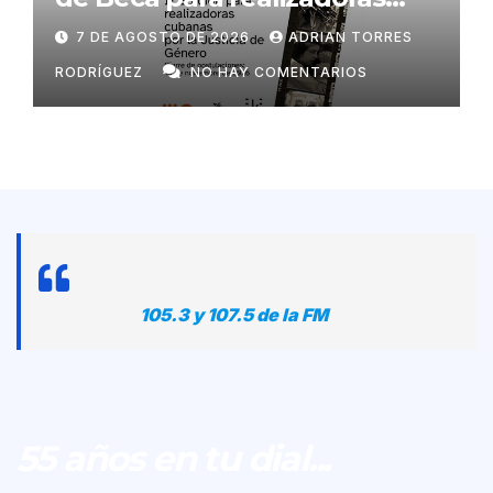
mayores de 50 años
7 DE AGOSTO DE 2026
ADRIAN TORRES
RODRÍGUEZ
NO HAY COMENTARIOS
105.3 y 107.5 de la FM
55 años en tu dial...