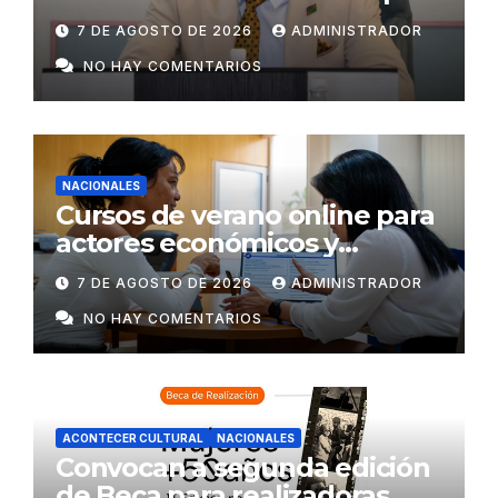
invitación de Manuel Marrero
7 DE AGOSTO DE 2026
ADMINISTRADOR
NO HAY COMENTARIOS
NACIONALES
Cursos de verano online para
actores económicos y
estatales
7 DE AGOSTO DE 2026
ADMINISTRADOR
NO HAY COMENTARIOS
ACONTECER CULTURAL
NACIONALES
Convocan a segunda edición
de Beca para realizadoras