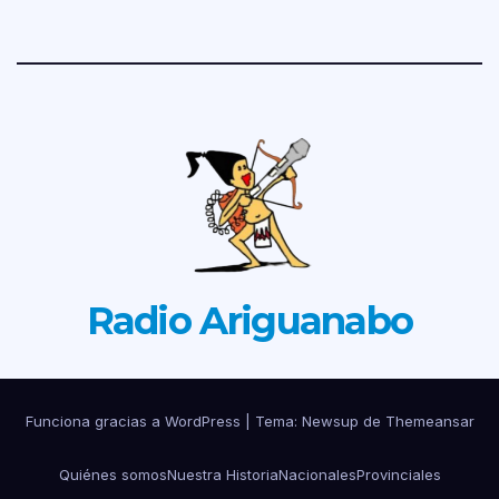
Radio Ariguanabo
Funciona gracias a WordPress
|
Tema: Newsup de
Themeansar
Quiénes somos
Nuestra Historia
Nacionales
Provinciales