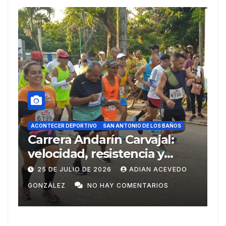
ACONTECER
ACONTECER DEPORTIVO
SAN ANTONIO DE LOS BAÑOS
SAN ANTON
Carrera Andarín Carvajal:
Del A
velocidad, resistencia y
Centr
espíritu deportivo en su 38
Domi
25 DE JULIO DE 2026
ADIAN ACEVEDO
20 DE 
edición
GONZÁLEZ
NO HAY COMENTARIOS
GONZÁL