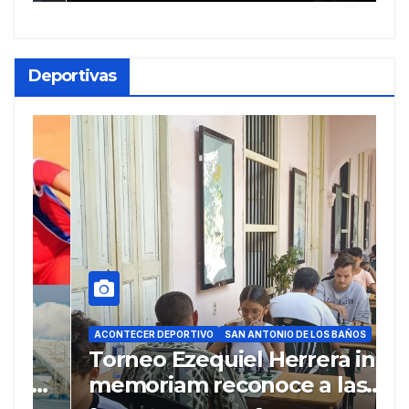
Deportivas
ACONTECER DEPORTIVO
SAN ANTONIO DE LOS BAÑOS
A
Torneo Ezequiel Herrera in
P
o
memoriam reconoce a las
r