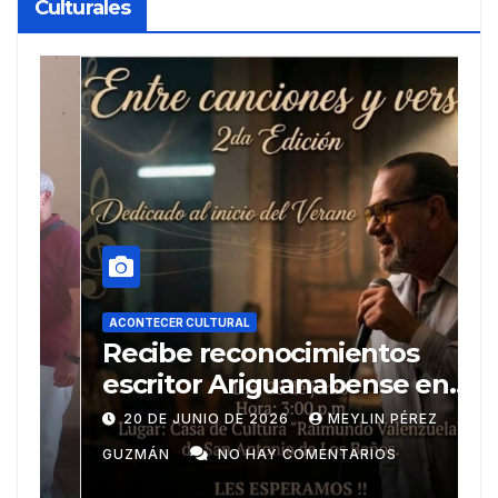
Culturales
ACONTECER CULTURAL
A
Recibe reconocimientos
U
escritor Ariguanabense en
e
Casas literarias
20 DE JUNIO DE 2026
MEYLIN PÉREZ
internacionales
GUZMÁN
NO HAY COMENTARIOS
P