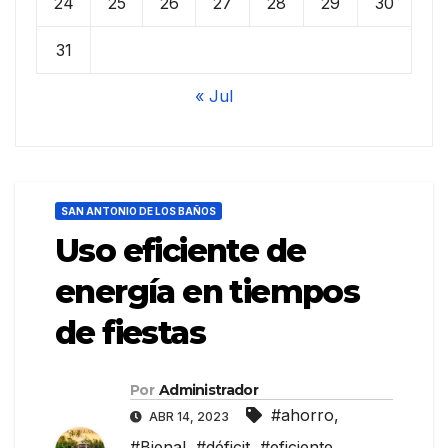
24
25
26
27
28
29
30
31
« Jul
SAN ANTONIO DE LOS BAÑOS
Uso eficiente de
energía en tiempos
de fiestas
Por
Administrador
#ahorro
,
ABR 14, 2023
#Bienal
,
#déficit
,
#eficiente
,