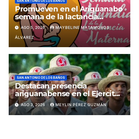
SAN ANTONIO DE LOS BAÑOS
Promueven en el Ariguanabo
semana de la lactancia
materna
AGO 5, 2026
MAYBELINE MATAMOROS
ÁLVAREZ
SAN ANTONIO DE LOS BAÑOS
Destacan presencia
ariguanabense en el Ejercito
Juvenil del Trabajo
AGO 3, 2026
MEYLIN PÉREZ GUZMÁN