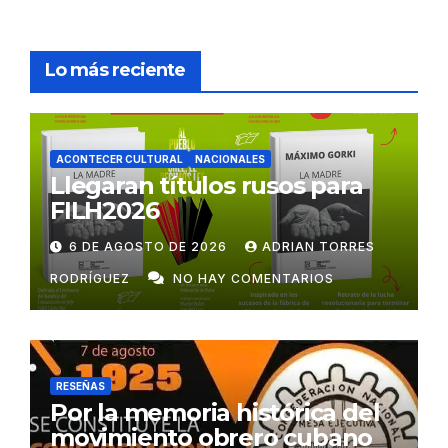
Lo más reciente
ACONTECER CULTURAL
NACIONALES
Llegaran títulos rusos para
FILH2026
6 DE AGOSTO DE 2026
ADRIAN TORRES
RODRÍGUEZ
NO HAY COMENTARIOS
RESEÑAS
Por la memoria histórica del
movimiento obrero cubano