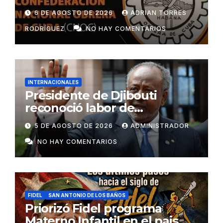
6 DE AGOSTO DE 2026
ADRIAN TORRES
RODRÍGUEZ
NO HAY COMENTARIOS
INTERNACIONALES
Presidente de Djibouti
reconoció labor de
colaboradores de Cuba
5 DE AGOSTO DE 2026
ADMINISTRADOR
NO HAY COMENTARIOS
FIDEL
SAN ANTONIO DE LOS BAÑOS
Priorizó Fidel programa
Materno Infantil en el pais