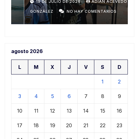
nuevas generaciones del
n
19 DE JULIO DE 2026
ADIAN ACEVEDO
ajedrez ariguanabense
p
GONZÁLEZ
NO HAY COMENTARIOS
G
agosto 2026
L
M
X
J
V
S
D
1
2
3
4
5
6
7
8
9
10
11
12
13
14
15
16
17
18
19
20
21
22
23