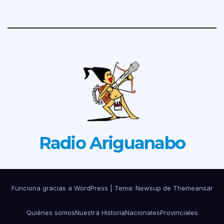
Radio Ariguanabo
Funciona gracias a WordPress
|
Tema: Newsup de
Themeansar
Quiénes somos
Nuestra Historia
Nacionales
Provinciales