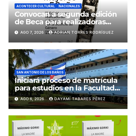
ACONTECER CULTURAL
NACIONALES
Convocan a segunda edición
de Beca para realizadoras
mayores de 50 años
AGO 7, 2026
ADRIAN TORRES RODRÍGUEZ
SAN ANTONIO DE LOS BAÑOS
Iniciará proceso de matrícula
para estudios en la Facultad
de Ciencias Médicas
AGO 6, 2026
DAYAMÍ TABARES PÉREZ