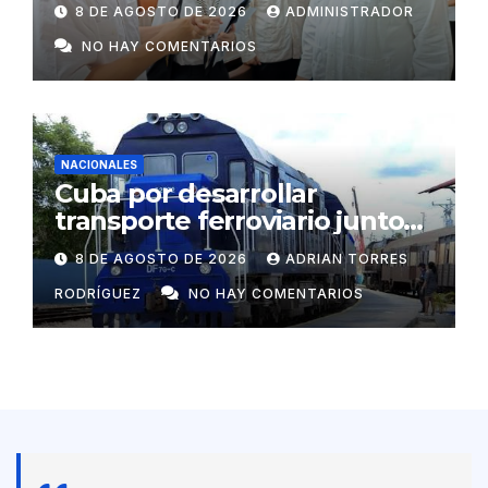
rurales aisladas y garantizar
8 DE AGOSTO DE 2026
ADMINISTRADOR
respaldo energético a
NO HAY COMENTARIOS
centros vitales
NACIONALES
Cuba por desarrollar
transporte ferroviario junto
con Rusia
8 DE AGOSTO DE 2026
ADRIAN TORRES
RODRÍGUEZ
NO HAY COMENTARIOS