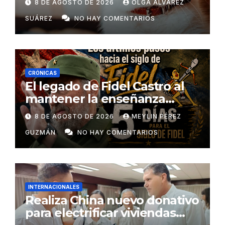
8 DE AGOSTO DE 2026
OLGA ÁLVAREZ
SUÁREZ
NO HAY COMENTARIOS
CRÓNICAS
El legado de Fidel Castro al
mantener la enseñanza
como un derecho universal
8 DE AGOSTO DE 2026
MEYLIN PÉREZ
GUZMÁN
NO HAY COMENTARIOS
INTERNACIONALES
Realiza China nuevo donativo
para electrificar viviendas