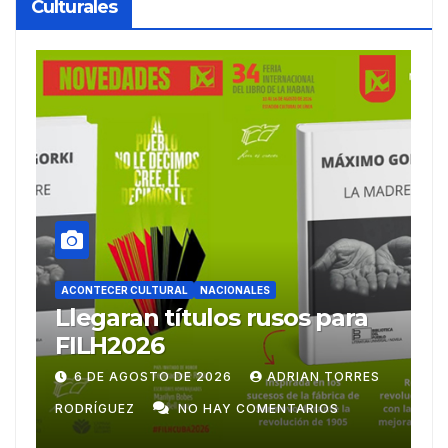
Culturales
ACONTECER CULTURAL
Ballet Laura Alonso
A
emprende gira
M
centroamericana
S
28 DE JULIO DE 2026
ADRIAN TORRES
RODRÍGUEZ
NO HAY COMENTARIOS
G