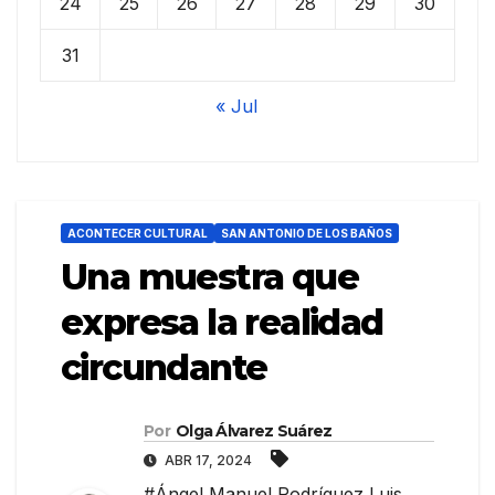
24
25
26
27
28
29
30
31
« Jul
ACONTECER CULTURAL
SAN ANTONIO DE LOS BAÑOS
Una muestra que
expresa la realidad
circundante
Por
Olga Álvarez Suárez
ABR 17, 2024
#Ángel Manuel Rodríguez Luis
,