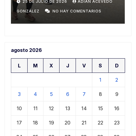
Domingo
n
20 DE JULIO DE 2026
ADIAN ACEVEDO
a
GONZÁLEZ
NO HAY COMENTARIOS
G
agosto 2026
L
M
X
J
V
S
D
1
2
3
4
5
6
7
8
9
10
11
12
13
14
15
16
17
18
19
20
21
22
23