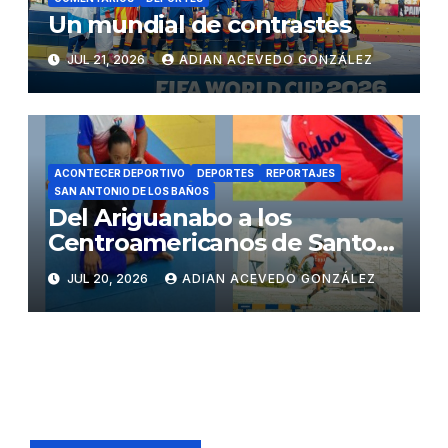
Un mundial de contrastes
JUL 21, 2026
ADIAN ACEVEDO GONZÁLEZ
ACONTECER DEPORTIVO
DEPORTES
REPORTAJES
SAN ANTONIO DE LOS BAÑOS
Del Ariguanabo a los
Centroamericanos de Santo
Domingo
JUL 20, 2026
ADIAN ACEVEDO GONZÁLEZ