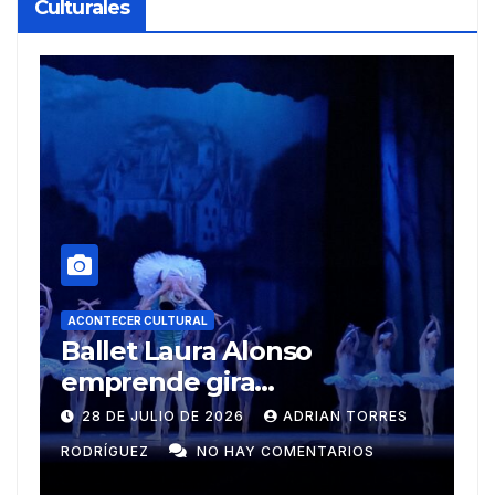
Culturales
A
R
ACONTECER CULTURAL
Muñecos y monotipia
e
C
9 DE JULIO DE 2026
MEYLIN PÉREZ
i
GUZMÁN
NO HAY COMENTARIOS
G