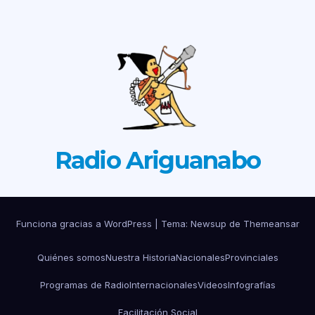
Radio Ariguanabo
Funciona gracias a WordPress
|
Tema: Newsup de
Themeansar
Quiénes somos
Nuestra Historia
Nacionales
Provinciales
Programas de Radio
Internacionales
Videos
Infografías
Facilitación Social