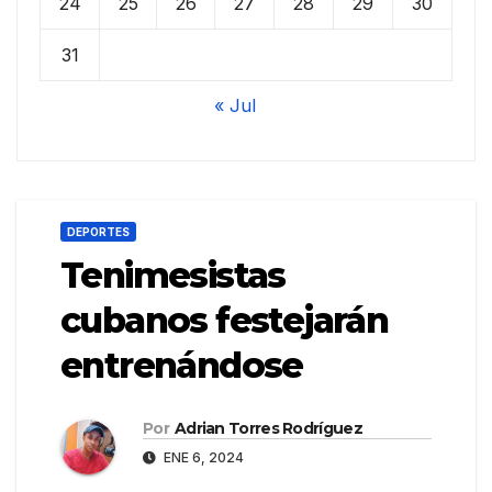
24
25
26
27
28
29
30
31
« Jul
DEPORTES
Tenimesistas
cubanos festejarán
entrenándose
Por
Adrian Torres Rodríguez
ENE 6, 2024