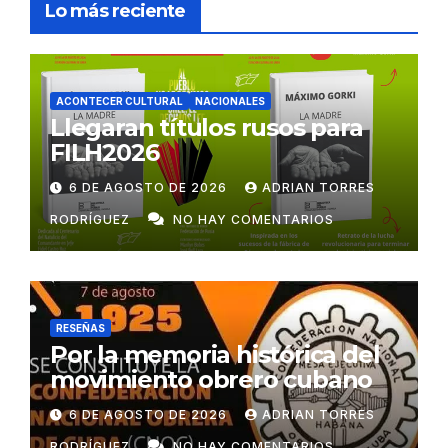
Lo más reciente
ACONTECER CULTURAL
NACIONALES
Llegaran títulos rusos para
FILH2026
6 DE AGOSTO DE 2026
ADRIAN TORRES
RODRÍGUEZ
NO HAY COMENTARIOS
RESEÑAS
Por la memoria histórica del
movimiento obrero cubano
6 DE AGOSTO DE 2026
ADRIAN TORRES
RODRÍGUEZ
NO HAY COMENTARIOS