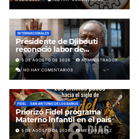
INTERNACIONALES
Presidente de Djibouti
reconoció labor de
colaboradores de Cuba
5 DE AGOSTO DE 2026
ADMINISTRADOR
NO HAY COMENTARIOS
FIDEL
SAN ANTONIO DE LOS BAÑOS
Priorizó Fidel programa
Materno Infantil en el pais
5 DE AGOSTO DE 2026
MEYLIN PÉREZ