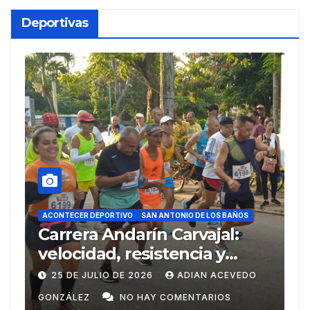
Deportivas
ACONTECER
ACONTECER DEPORTIVO
SAN ANTONIO DE LOS BAÑOS
SAN ANTON
Carrera Andarín Carvajal:
Del A
velocidad, resistencia y
Centr
espíritu deportivo en su 38
Domi
25 DE JULIO DE 2026
ADIAN ACEVEDO
20 DE 
edición
GONZÁLEZ
NO HAY COMENTARIOS
GONZÁL