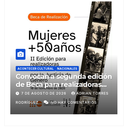
ACONTECER CULTURAL
NACIONALES
ACONTECER 
Convocan a segunda edición
Llegara
de Beca para realizadoras
FILH20
mayores de 50 años
7 DE AGOSTO DE 2026
ADRIAN TORRES
6 DE AG
ODRÍGUEZ
NO HAY COMENTARIOS
RODRÍGUE