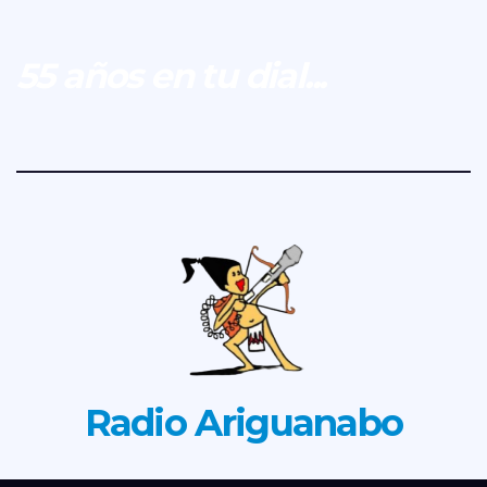
55 años en tu dial...
Radio Ariguanabo