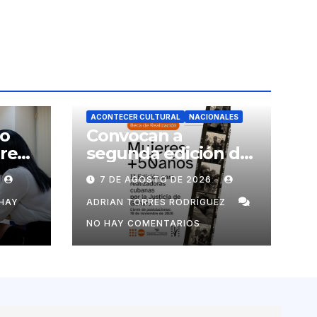
ACONTECER CULTURAL
NACIONALES
no
Convocan a
ores
segunda edición de
Beca para
7 DE AGOSTO DE 2026
realizadoras
mayores de 50 años
HAY
ADRIAN TORRES RODRÍGUEZ
NO HAY COMENTARIOS