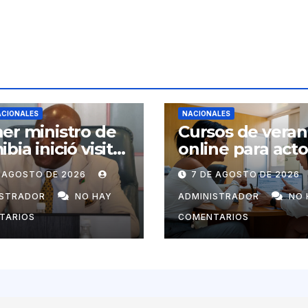
ACIONALES
NACIONALES
er ministro de
Cursos de vera
bia inició visita
online para act
ial a Cuba por
económicos y
E AGOSTO DE 2026
7 DE AGOSTO DE 2026
tación de
estatales
uel Marrero
ISTRADOR
NO HAY
ADMINISTRADOR
NO 
TARIOS
COMENTARIOS