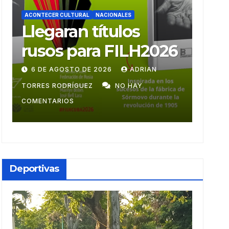
ACONTECER CULTURAL
AC
Ballet Laura Alonso
M
26
emprende gira
m
centroamericana
28 DE JULIO DE 2026
ADRIAN TORRES
RODRÍGUEZ
NO HAY COMENTARIOS
GU
Deportivas