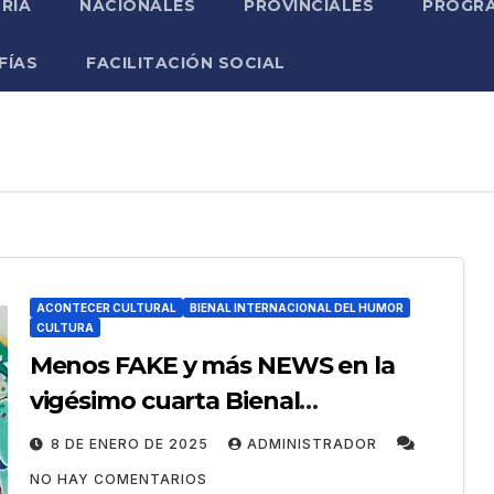
RIA
NACIONALES
PROVINCIALES
PROGRA
FÍAS
FACILITACIÓN SOCIAL
ACONTECER CULTURAL
BIENAL INTERNACIONAL DEL HUMOR
CULTURA
Menos FAKE y más NEWS en la
vigésimo cuarta Bienal
Internacional de Humorismo
8 DE ENERO DE 2025
ADMINISTRADOR
Gráfico
NO HAY COMENTARIOS