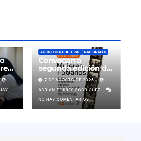
ACONTECER CULTURAL
NACIONALES
no
Convocan a
ores
segunda edición de
Beca para
7 DE AGOSTO DE 2026
realizadoras
mayores de 50 años
HAY
ADRIAN TORRES RODRÍGUEZ
NO HAY COMENTARIOS