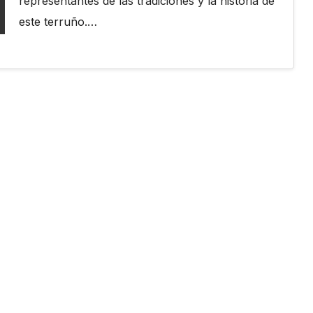
representantes de las tradiciones y la historia de
este terruño.…