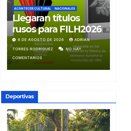
ACONTECER CULTURAL
ACONTE
Ballet Laura Alonso
Mu
emprende gira
mon
centroamericana
28 DE JULIO DE 2026
ADRIAN TORRES
9 DE
RODRÍGUEZ
NO HAY COMENTARIOS
GUZM
Deportivas