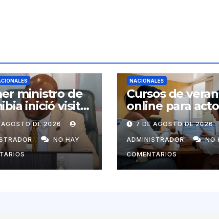
ACIONALES
NACIONALES
er ministro de
Cursos de vera
bia inició visita
online para act
ial a Cuba por
económicos y
E AGOSTO DE 2026
7 DE AGOSTO DE 2026
tación de
estatales
uel Marrero
ISTRADOR
NO HAY
ADMINISTRADOR
NO 
TARIOS
COMENTARIOS