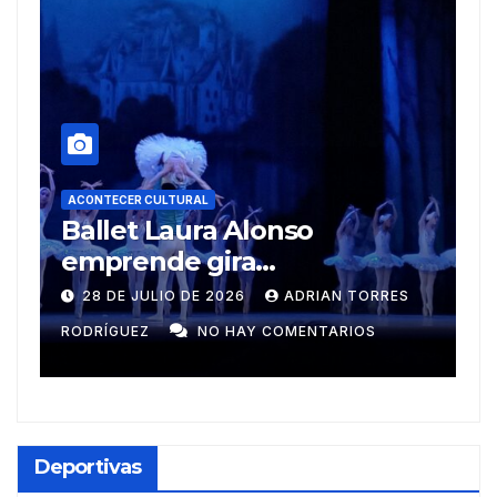
RAL
ura Alonso
ACONTECER CULTURAL
 gira
Muñecos y mono
ericana
DE 2026
ADRIAN TORRES
9 DE JULIO DE 2026
NO HAY COMENTARIOS
GUZMÁN
NO HAY CO
Deportivas