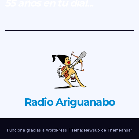
55 años en tu dial...
Radio Ariguanabo
Funciona gracias a WordPress
|
Tema: Newsup de
Themeansar