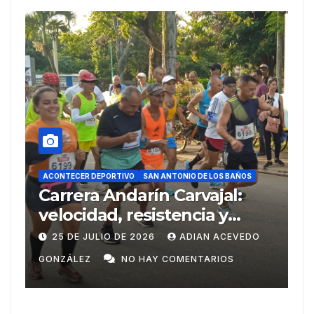
ACONTECER DEPORTIVO
DEPORTIVO
SAN ANTONIO DE LOS BAÑOS
SAN ANTONIO DE LOS BAÑ
a Andarín Carvajal:
Del Ariguana
ad, resistencia y
Centroameri
tu deportivo en su 38
Domingo
ULIO DE 2026
ADIAN ACEVEDO
20 DE JULIO DE 2
n
NO HAY COMENTARIOS
GONZÁLEZ
NO 