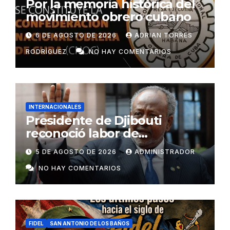
Por la memoria histórica del
movimiento obrero cubano
6 DE AGOSTO DE 2026
ADRIAN TORRES
RODRÍGUEZ
NO HAY COMENTARIOS
INTERNACIONALES
Presidente de Djibouti
reconoció labor de
colaboradores de Cuba
5 DE AGOSTO DE 2026
ADMINISTRADOR
NO HAY COMENTARIOS
FIDEL
SAN ANTONIO DE LOS BAÑOS