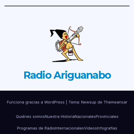
Radio Ariguanabo
Funciona gracias a WordPress
|
Tema: Newsup de
Themeansar
Quiénes somos
Nuestra Historia
Nacionales
Provinciales
Programas de Radio
Internacionales
Videos
Infografías