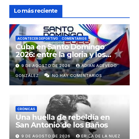
Lo más reciente
ACONTECER DEPORTIVO
COMENTARIOS
Cuba en Santo Domingo
2026: entre la gloria y los
desafíos
9 DE AGOSTO DE 2026
ADIAN ACEVEDO
GONZÁLEZ
NO HAY COMENTARIOS
CRÓNICAS
Una huella de rebeldía en
San Antonio de los Baños
9 DE AGOSTO DE 2026
ERICA DE LA NUEZ