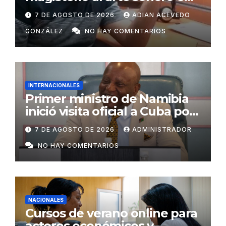
Radio Ariguanabo
7 DE AGOSTO DE 2026
ADIAN ACEVEDO
GONZÁLEZ
NO HAY COMENTARIOS
INTERNACIONALES
Primer ministro de Namibia
inició visita oficial a Cuba por
invitación de Manuel Marrero
7 DE AGOSTO DE 2026
ADMINISTRADOR
NO HAY COMENTARIOS
NACIONALES
Cursos de verano online para
actores económicos y