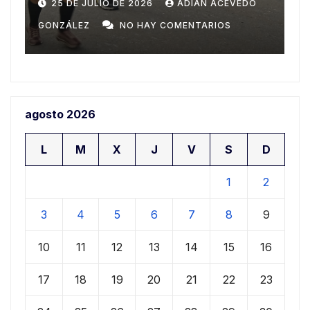
Domingo
n
20 DE JULIO DE 2026
ADIAN ACEVEDO
a
GONZÁLEZ
NO HAY COMENTARIOS
G
agosto 2026
L
M
X
J
V
S
D
1
2
3
4
5
6
7
8
9
10
11
12
13
14
15
16
17
18
19
20
21
22
23