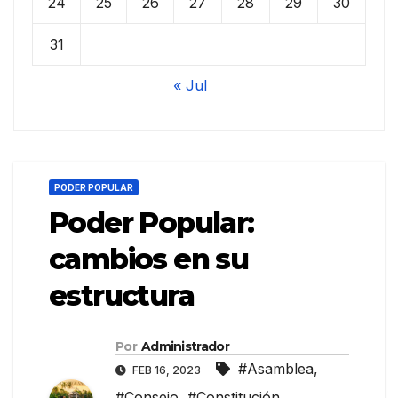
24
25
26
27
28
29
30
31
« Jul
PODER POPULAR
Poder Popular:
cambios en su
estructura
Por
Administrador
#Asamblea
,
FEB 16, 2023
#Consejo
,
#Constitución
,