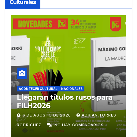
Culturales
ACONTECER CULTURAL
Ballet Laura Alonso
A
emprende gira
M
centroamericana
S
28 DE JULIO DE 2026
ADRIAN TORRES
RODRÍGUEZ
NO HAY COMENTARIOS
G