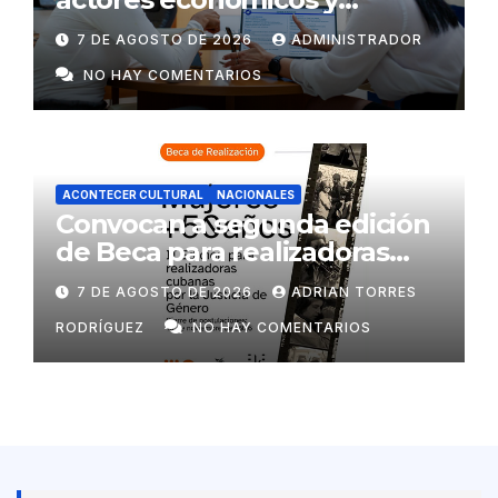
estatales
7 DE AGOSTO DE 2026
ADMINISTRADOR
NO HAY COMENTARIOS
ACONTECER CULTURAL
NACIONALES
Convocan a segunda edición
de Beca para realizadoras
mayores de 50 años
7 DE AGOSTO DE 2026
ADRIAN TORRES
RODRÍGUEZ
NO HAY COMENTARIOS