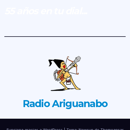
55 años en tu dial...
Radio Ariguanabo
Funciona gracias a WordPress
|
Tema: Newsup de
Themeansar