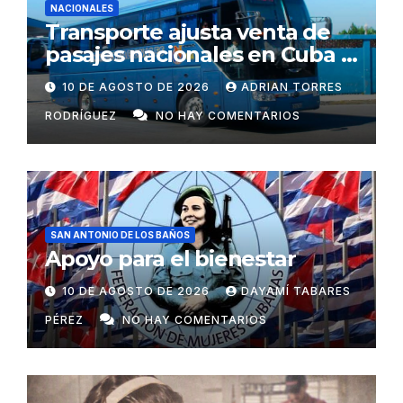
NACIONALES
Transporte ajusta venta de
pasajes nacionales en Cuba a
partir de este 10 de agosto
10 DE AGOSTO DE 2026
ADRIAN TORRES
RODRÍGUEZ
NO HAY COMENTARIOS
SAN ANTONIO DE LOS BAÑOS
Apoyo para el bienestar
10 DE AGOSTO DE 2026
DAYAMÍ TABARES
PÉREZ
NO HAY COMENTARIOS