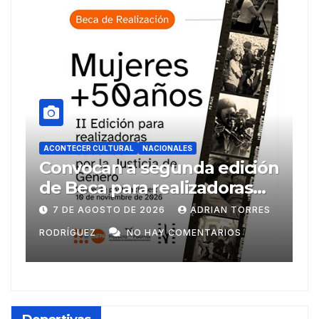
ACONTECER CULTURAL
NACIONALES
A
Convocan a segunda edición
L
de Beca para realizadoras
F
mayores de 50 años
7 DE AGOSTO DE 2026
ADRIAN TORRES
RODRÍGUEZ
NO HAY COMENTARIOS
R