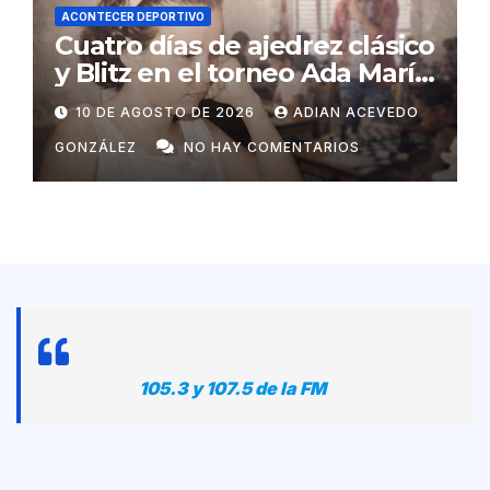
ACONTECER DEPORTIVO
Cuatro días de ajedrez clásico
y Blitz en el torneo Ada María
Salgado in memoriam
10 DE AGOSTO DE 2026
ADIAN ACEVEDO
GONZÁLEZ
NO HAY COMENTARIOS
105.3 y 107.5 de la FM