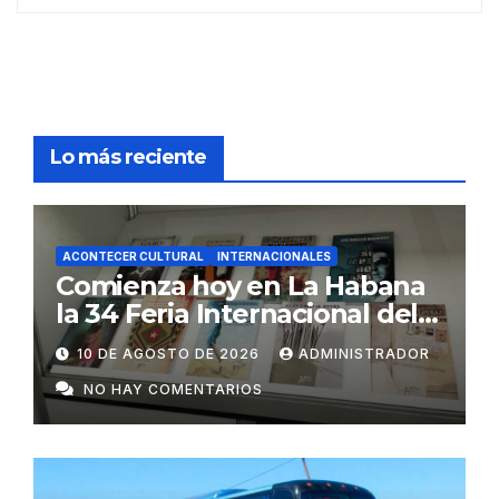
Lo más reciente
ACONTECER CULTURAL
INTERNACIONALES
Comienza hoy en La Habana
la 34 Feria Internacional del
Libro, con Rusia como
10 DE AGOSTO DE 2026
ADMINISTRADOR
invitado de honor
NO HAY COMENTARIOS