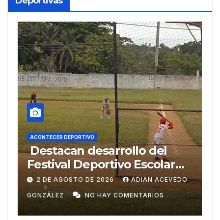
Deportivas
ACONTECER DEPORTIVO
A
Destacan desarrollo del
J
Festival Deportivo Escolar
d
en el Ariguanabo
D
O
2 DE AGOSTO DE 2026
ADIAN ACEVEDO
GONZÁLEZ
NO HAY COMENTARIOS
G