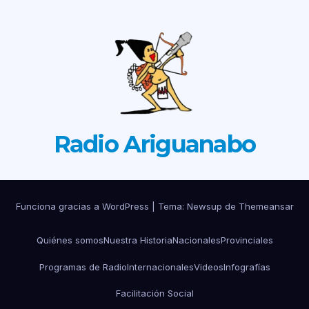
Radio Ariguanabo
Funciona gracias a WordPress
|
Tema: Newsup de
Themeansar
Quiénes somos
Nuestra Historia
Nacionales
Provinciales
Programas de Radio
Internacionales
Videos
Infografías
Facilitación Social