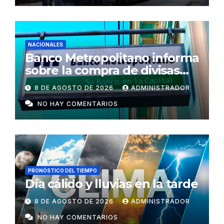
NACIONALES
Banco Metropolitano informa
sobre la compra de divisas
para cooperativas y mipymes
8 DE AGOSTO DE 2026
ADMINISTRADOR
privadas en Cuba
NO HAY COMENTARIOS
PRONÓSTICO DEL TIEMPO
Día cálido y lluvias en la tarde
8 DE AGOSTO DE 2026
ADMINISTRADOR
NO HAY COMENTARIOS