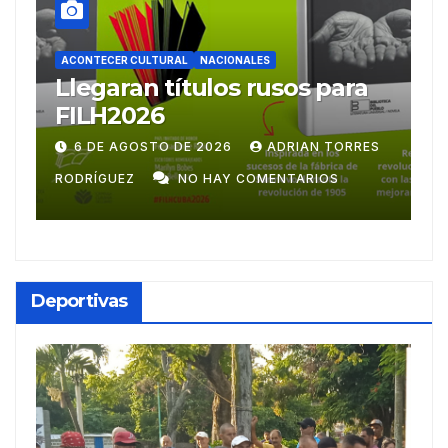
ACONTECER CULTURAL
ra
Ballet Laura Alonso
emprende gira
centroamericana
RRES
28 DE JULIO DE 2026
ADRIAN TORRES
RODRÍGUEZ
NO HAY COMENTARIOS
Deportivas