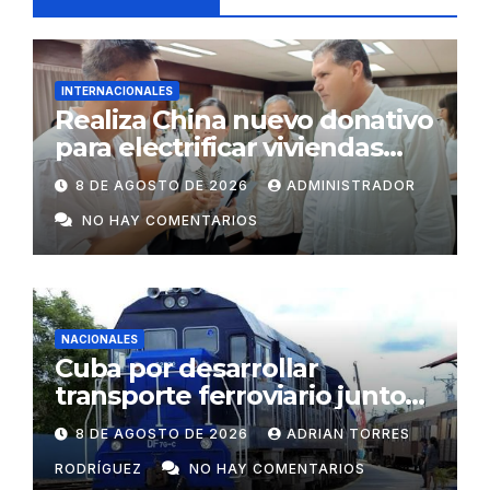
INTERNACIONALES
Realiza China nuevo donativo
para electrificar viviendas
rurales aisladas y garantizar
8 DE AGOSTO DE 2026
ADMINISTRADOR
respaldo energético a
NO HAY COMENTARIOS
centros vitales
NACIONALES
Cuba por desarrollar
transporte ferroviario junto
con Rusia
8 DE AGOSTO DE 2026
ADRIAN TORRES
RODRÍGUEZ
NO HAY COMENTARIOS