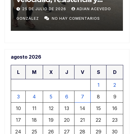
8
Domingo
DO
20 DE JULIO DE 2026
ADIAN ACEVEDO
GONZÁLEZ
NO HAY COMENTARIOS
agosto 2026
L
M
X
J
V
S
D
1
2
3
4
5
6
7
8
9
10
11
12
13
14
15
16
17
18
19
20
21
22
23
24
25
26
27
28
29
30