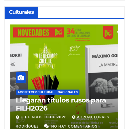
Culturales
ACONTECER CULTURAL
a
Ballet Laura Alonso
emprende gira
centroamericana
RES
28 DE JULIO DE 2026
ADRIAN TORRES
RODRÍGUEZ
NO HAY COMENTARIOS