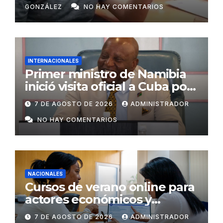
GONZÁLEZ
NO HAY COMENTARIOS
INTERNACIONALES
Primer ministro de Namibia
inició visita oficial a Cuba por
invitación de Manuel Marrero
7 DE AGOSTO DE 2026
ADMINISTRADOR
NO HAY COMENTARIOS
NACIONALES
Cursos de verano online para
actores económicos y
estatales
7 DE AGOSTO DE 2026
ADMINISTRADOR