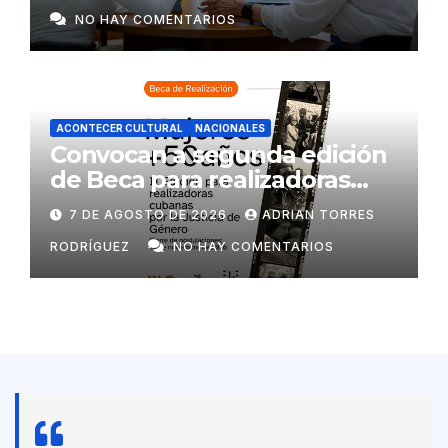
NO HAY COMENTARIOS
ACONTECER CULTURAL
NACIONALES
Convocan a segunda edición
de Beca para realizadoras
mayores de 50 años
7 DE AGOSTO DE 2026
ADRIAN TORRES
RODRÍGUEZ
NO HAY COMENTARIOS