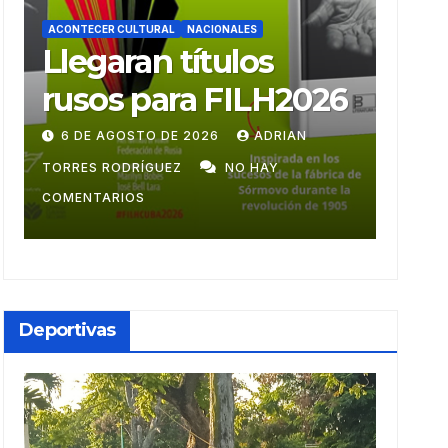
ACONTECER CULTURAL
ACONT
Ballet Laura Alonso
Mu
6
emprende gira
mo
centroamericana
28 DE JULIO DE 2026
ADRIAN TORRES
9 D
RODRÍGUEZ
NO HAY COMENTARIOS
GUZM
Deportivas