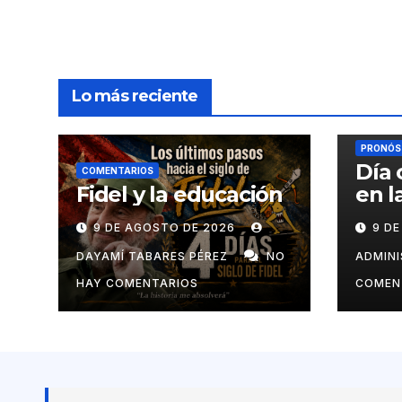
Lo más reciente
PRONÓST
Día 
COMENTARIOS
Fidel y la educación
en l
9 DE AGOSTO DE 2026
9 D
DAYAMÍ TABARES PÉREZ
NO
ADMIN
HAY COMENTARIOS
COMEN