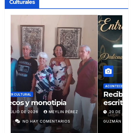
Culturales
ACONTECER CULTURAL
A
Recibe reconocimientos
U
escritor Ariguanabense en
e
Casas literarias
20 DE JUNIO DE 2026
MEYLIN PÉREZ
internacionales
GUZMÁN
NO HAY COMENTARIOS
P