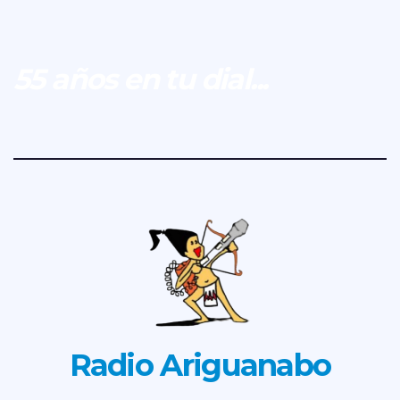
55 años en tu dial...
Radio Ariguanabo