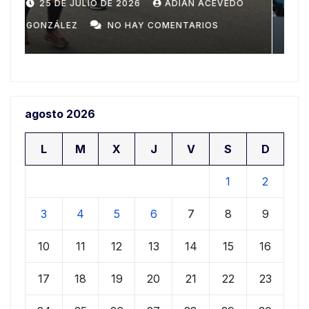
Domingo
n
20 DE JULIO DE 2026
ADIAN ACEVEDO
a
GONZÁLEZ
NO HAY COMENTARIOS
G
agosto 2026
L
M
X
J
V
S
D
1
2
3
4
5
6
7
8
9
10
11
12
13
14
15
16
17
18
19
20
21
22
23