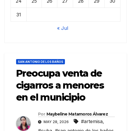
24
25
26
27
28
29
30
31
« Jul
SAN ANTONIO DE LOS BAÑOS
Preocupa venta de
cigarros a menores
en el municipio
Por
Maybeline Matamoros Álvarez
#artemisa
,
MAY 28, 2026
#cuba
,
#san antonio de los baños