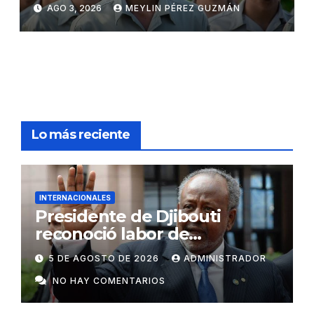
Juvenil del Trabajo
AGO 3, 2026
MEYLIN PÉREZ GUZMÁN
Lo más reciente
INTERNACIONALES
Presidente de Djibouti
reconoció labor de
colaboradores de Cuba
5 DE AGOSTO DE 2026
ADMINISTRADOR
NO HAY COMENTARIOS