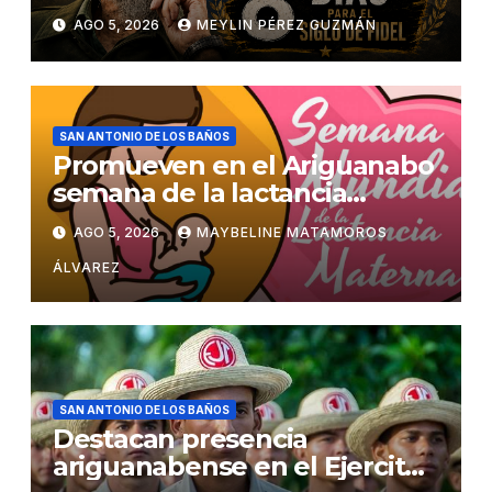
AGO 5, 2026
MEYLIN PÉREZ GUZMÁN
SAN ANTONIO DE LOS BAÑOS
Promueven en el Ariguanabo
semana de la lactancia
materna
AGO 5, 2026
MAYBELINE MATAMOROS
ÁLVAREZ
SAN ANTONIO DE LOS BAÑOS
Destacan presencia
ariguanabense en el Ejercito