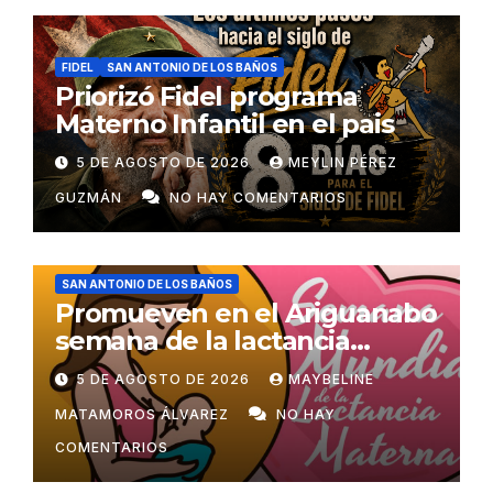
FIDEL
SAN ANTONIO DE LOS BAÑOS
Priorizó Fidel programa
Materno Infantil en el pais
5 DE AGOSTO DE 2026
MEYLIN PÉREZ
GUZMÁN
NO HAY COMENTARIOS
SAN ANTONIO DE LOS BAÑOS
Promueven en el Ariguanabo
semana de la lactancia
materna
5 DE AGOSTO DE 2026
MAYBELINE
MATAMOROS ÁLVAREZ
NO HAY
COMENTARIOS