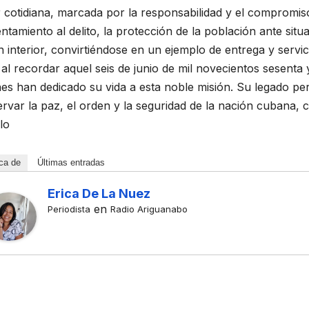
be
Un curso de
 cotidiana, marcada por la responsabilidad y el compromis
nocimien
retos y
ntamiento al delito, la protección de la población ante sit
 interior, convirtiéndose en un ejemplo de entrega y servi
scritor
emociones
JUNIO DE 2026
20 DE JUNIO DE 2026
al recordar aquel seis de junio de mil novecientos sesenta
uanabens
ÉREZ GUZMÁN
DAYAMÍ TABARES PÉREZ
nes han dedicado su vida a esta noble misión. Su legado p
OMENTARIOS
NO HAY COMENTARIOS
 Casas
rvar la paz, el orden y la seguridad de la nación cubana, 
lo
arias
rnacionale
ca de
Últimas entradas
Erica De La Nuez
en
Periodista
Radio Ariguanabo