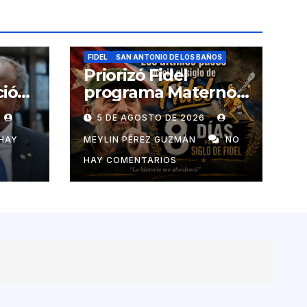
FIDEL
SAN ANTONIO DE LOS BAÑOS
Priorizó Fidel
ció
programa Materno
Infantil en el pais
5 DE AGOSTO DE 2026
de
HAY
MEYLIN PÉREZ GUZMÁN
NO
HAY COMENTARIOS