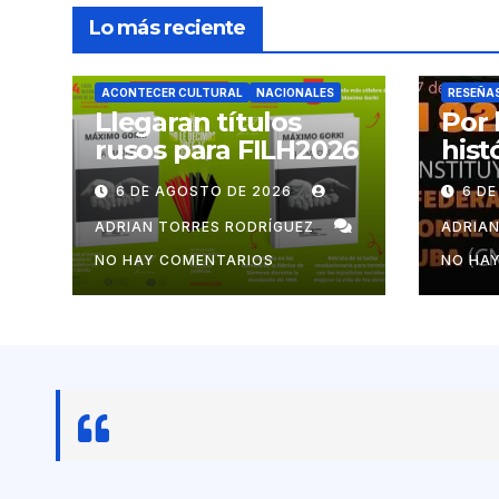
Lo más reciente
ACONTECER CULTURAL
NACIONALES
RESEÑA
Llegaran títulos
Por 
rusos para FILH2026
hist
mov
6 DE AGOSTO DE 2026
6 D
cub
ADRIAN TORRES RODRÍGUEZ
ADRIA
NO HAY COMENTARIOS
NO HA