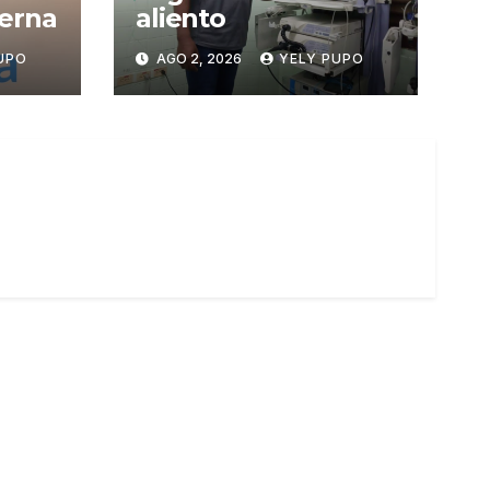
terna
aliento
UPO
AGO 2, 2026
YELY PUPO