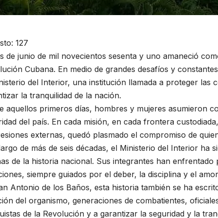
sto:
127
is de junio de mil novecientos sesenta y uno amaneció com
lución Cubana. En medio de grandes desafíos y constantes
nisterio del Interior, una institución llamada a proteger la
tizar la tranquilidad de la nación.
 aquellos primeros días, hombres y mujeres asumieron con
idad del país. En cada misión, en cada frontera custodiada
esiones externas, quedó plasmado el compromiso de quiene
largo de más de seis décadas, el Ministerio del Interior ha 
as de la historia nacional. Sus integrantes han enfrentado 
ciones, siempre guiados por el deber, la disciplina y el amor 
n Antonio de los Baños, esta historia también se ha escri
ión del organismo, generaciones de combatientes, oficiales
 CULTURAL
ACONTECER CULTURAL
istas de la Revolución y a garantizar la seguridad y la tranq