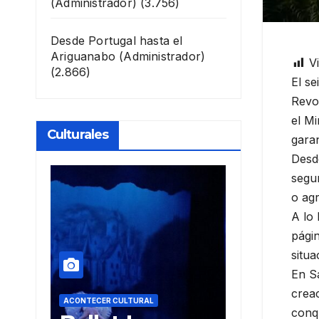
(Administrador)
(3.756)
Desde Portugal hasta el
Ariguanabo
(Administrador)
Vi
(2.866)
El se
Revo
el Mi
Culturales
garan
Desde
segur
o agr
A lo 
págin
situa
En Sa
creac
AL
ACONTECER CULTURAL
ACONTECER
conqu