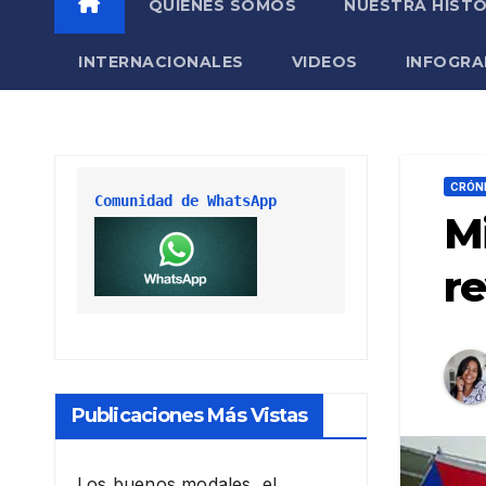
QUIÉNES SOMOS
NUESTRA HISTO
INTERNACIONALES
VIDEOS
INFOGRA
CRÓN
Comunidad de WhatsApp
Mi
re
Publicaciones Más Vistas
Los buenos modales, el