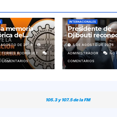
S
INTERNACIONALES
la memoria
Presidente de
órica del
Djibouti recono
imiento obrero
labor de
E AGOSTO DE 2026
5 DE AGOSTO DE 2026
ano
colaboradores 
Cuba
N TORRES RODRÍGUEZ
ADMINISTRADOR
NO 
Y COMENTARIOS
COMENTARIOS
105.3 y 107.5 de la FM