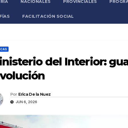
RIA
NACIONALES
PROVINCIALES
PROGRA
FÍAS
FACILITACIÓN SOCIAL
ICAS
nisterio del Interior: gu
volución
Por
Erica De la Nuez
JUN 6, 2026