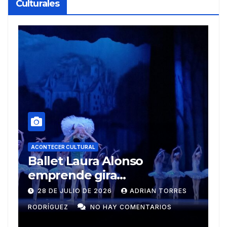
Culturales
A
R
ACONTECER CULTURAL
Muñecos y monotipia
e
C
9 DE JULIO DE 2026
MEYLIN PÉREZ
i
GUZMÁN
NO HAY COMENTARIOS
G