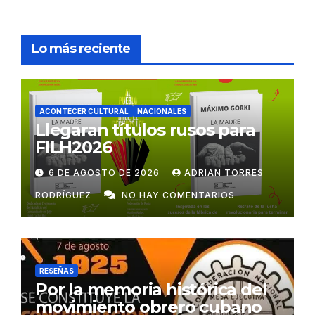
Lo más reciente
ACONTECER CULTURAL
NACIONALES
Llegaran títulos rusos para
FILH2026
6 DE AGOSTO DE 2026
ADRIAN TORRES
RODRÍGUEZ
NO HAY COMENTARIOS
RESEÑAS
Por la memoria histórica del
movimiento obrero cubano