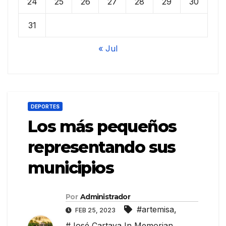
24
25
26
27
28
29
30
31
« Jul
DEPORTES
Los más pequeños
representando sus
municipios
Por
Administrador
#artemisa
,
FEB 25, 2023
#José Cartaya In Memorian
,