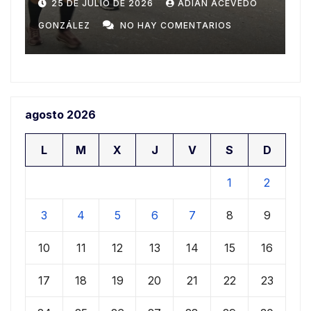
Domingo
n
20 DE JULIO DE 2026
ADIAN ACEVEDO
a
GONZÁLEZ
NO HAY COMENTARIOS
G
agosto 2026
L
M
X
J
V
S
D
1
2
3
4
5
6
7
8
9
10
11
12
13
14
15
16
17
18
19
20
21
22
23