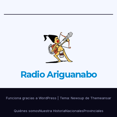
Radio Ariguanabo
Funciona gracias a WordPress
|
Tema: Newsup de
Themeansar
Quiénes somos
Nuestra Historia
Nacionales
Provinciales