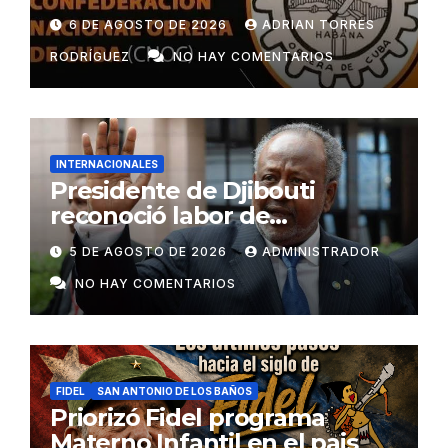
6 DE AGOSTO DE 2026
ADRIAN TORRES
RODRÍGUEZ
NO HAY COMENTARIOS
INTERNACIONALES
Presidente de Djibouti
reconoció labor de
colaboradores de Cuba
5 DE AGOSTO DE 2026
ADMINISTRADOR
NO HAY COMENTARIOS
FIDEL
SAN ANTONIO DE LOS BAÑOS
Priorizó Fidel programa
Materno Infantil en el pais