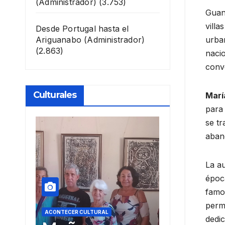
(Administrador)
(3.753)
Guana
villa
Desde Portugal hasta el
Ariguanabo
(Administrador)
urba
(2.863)
naci
conv
Culturales
Marí
para 
se t
aban
La au
época
famo
perma
ACONTECER CULTURAL
ACONTECER CULT
dedic