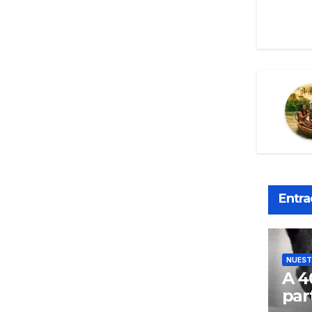
Entra
NUEST
A 4
par