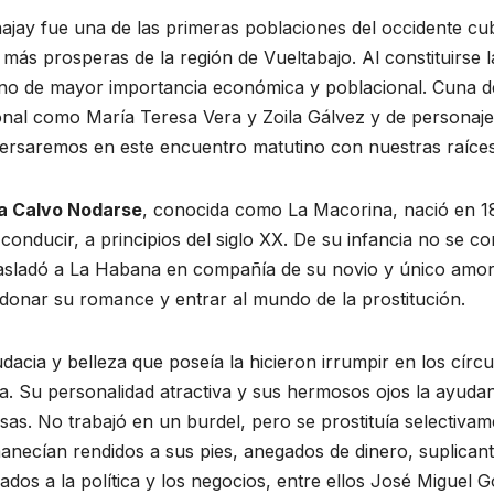
jay fue una de las primeras poblaciones del occidente cu
s más prosperas de la región de Vueltabajo. Al constituirse 
no de mayor importancia económica y poblacional. Cuna de
onal como María Teresa Vera y Zoila Gálvez y de personaj
ersaremos en este encuentro matutino con nuestras raíces
a Calvo Nodarse
, conocida como La Macorina, nació en 18
conducir, a principios del siglo XX. De su infancia no se 
rasladó a La Habana en compañía de su novio y único amor.
donar su romance y entrar al mundo de la prostitución.
dacia y belleza que poseía la hicieron irrumpir en los círc
. Su personalidad atractiva y sus hermosos ojos la ayudan
sas. No trabajó en un burdel, pero se prostituía selectiv
necían rendidos a sus pies, anegados de dinero, suplican
URAL
ACONTECER CULTURAL
ados a la política y los negocios, entre ellos José Miguel 