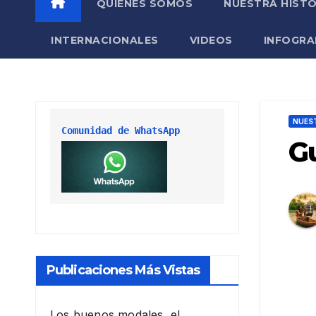
QUIÉNES SOMOS
NUESTRA HISTO
INTERNACIONALES
VIDEOS
INFOGRA
NUEST
Comunidad de WhatsApp
Gu
Publicaciones Más Vistas
Los buenos modales, el