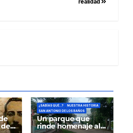
realidad
¿SABÍAS QUÉ...?
NUESTRA HISTORIA
SAN ANTONIO DE LOS BAÑOS
 de
Un parque que
 de
rinde homenaje al