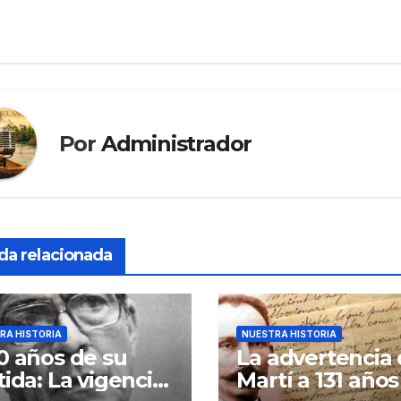
Por
Administrador
da relacionada
RA HISTORIA
NUESTRA HISTORIA
0 años de su
La advertencia
tida: La vigencia
Martí a 131 años