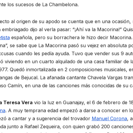
so de
Recibe
nte los sucesos de La Chambelona.
ariguanabens
ecto al origen de su apodo se cuenta que en una ocasión, 
ones
e premio
 DE 2026
14 DE JUNIO DE 2026
 embriagado dijo al verla pasar: “¡Ahí va la Macorina!” Q
provincial de
ES PÉREZ
MEYLIN PÉREZ GUZMÁN
tista
española, pero su borrachera le hizo decir Macorina.
TARIOS
NO HAY COMENTARIOS
radio de La
na”, se sabe que La Macorina pasó su vejez en absoluta 
cusas cuando les pedía ayuda. Tuvo que vender sus 9 autos
Habana
 viviendo en un cuarto alquilado de una casa familiar de la 
977. Quedó inmortalizada en 2 composiciones musicales, e
angas de Bejucal. La afanada cantante Chavela Vargas tr
nso Camín, en una de las canciones más conocidas de su c
a Teresa Vera
vio la luz en Guanajay, el 6 de febrero de 
na
. A muy temprana edad empezó a darse a conocer en los
zó a cantar y a sugerencia del trovador
Manuel Corona
, 
nda junto a Rafael Zequeira, con quien grabó 200 cancione