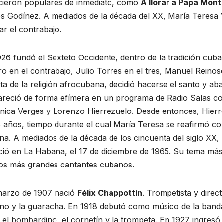
icieron populares de inmediato, como
A llorar a Papá Mont
s Godínez. A mediados de la década del XX, María Teresa 
RTIVO
ar el contrabajo.
LOS BAÑOS
ACONTECER DEPORTIVO
o
Piragüistas
26 fundó el Sexteto Occidente, dentro de la tradición cub
el
cubanos
ro en el contrabajo, Julio Torres en el tres, Manuel Rein
 in
regresan de
 DE 2026
16 DE JULIO DE 2026
a de la religión afrocubana, decidió hacerse el santo y a
iam
Montreal con
areció de forma efímera en un programa de Radio Salas c
O GONZÁLEZ
ADIAN ACEVEDO GONZÁLEZ
nica Verges y Lorenzo Hierrezuelo. Desde entonces, Hier
MENTARIOS
NO HAY COMENTARIOS
ce a las
nueve
 años, tiempo durante el cual María Teresa se reafirmó co
s
medallas y
a. A mediados de la década de los cincuenta del siglo XX, 
eció en La Habana, el 17 de diciembre de 1965. Su tema má
ciones
cupos para
los más grandes cantantes cubanos.
drez
Lima 2027
nabens
arzo de 1907 nació
Félix Chappottín
. Trompetista y direc
o y la guaracha. En 1918 debutó como músico de la banda i
 el bombardino, el cornetín y la trompeta. En 1927 ingres