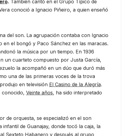
ero
.
También cantó en el Grupo Típico de
Vera conoció a Ignacio Piñeiro, a quien enseñó
ana del son. La agrupación contaba con Ignacio
oso en el bongó y Paco Sánchez en las maracas.
bandonó la música por un tiempo. En 1936
on un cuarteto compuesto por Justa García,
rezuelo la acompañó en un dúo que duró más
mo una de las primeras voces de la trova
produjo en televisión
El Casino de la Alegría
.
s conocido,
Veinte años
, ha sido interpretado
tor de orquesta, se especializó en el son
nfantil de Guanajay, donde tocó la caja, la
ó al Sexteto Habanero y después al grupo