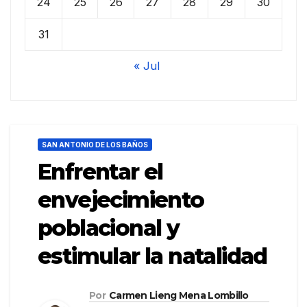
24
25
26
27
28
29
30
31
« Jul
SAN ANTONIO DE LOS BAÑOS
Enfrentar el
envejecimiento
poblacional y
estimular la natalidad
Por
Carmen Lieng Mena Lombillo