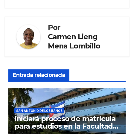
Por
Carmen Lieng
Mena Lombillo
Entrada relacionada
SAN ANTONIO DE LOS BAÑOS
Iniciará proceso de matrícula
para estudios en la Facultad
de Ciencias Médicas