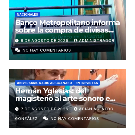
NACIONALES
Banco Metropolitano informa
sobre la compra de divisas
para cooperativas y mipymes
8 DE AGOSTO DE 2026
ADMINISTRADOR
privadas en Cuba
NO HAY COMENTARIOS
ANIVERSARIO RADIO ARIGUANABO
ENTREVISTAS
Hernán Yglesias: del
magisterio al arte sonoro en
Radio Ariguanabo
7 DE AGOSTO DE 2026
ADIAN ACEVEDO
GONZÁLEZ
NO HAY COMENTARIOS