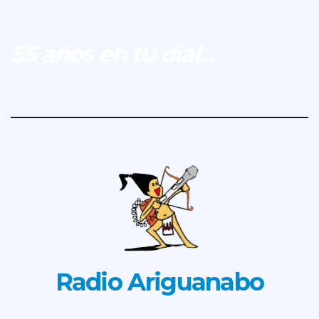
55 años en tu dial...
Radio Ariguanabo