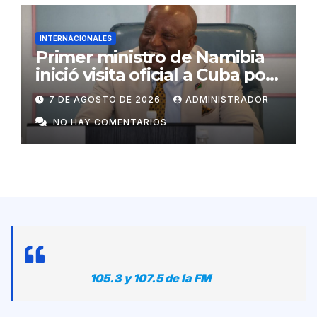
INTERNACIONALES
Primer ministro de Namibia
inició visita oficial a Cuba por
invitación de Manuel Marrero
7 DE AGOSTO DE 2026
ADMINISTRADOR
NO HAY COMENTARIOS
105.3 y 107.5 de la FM