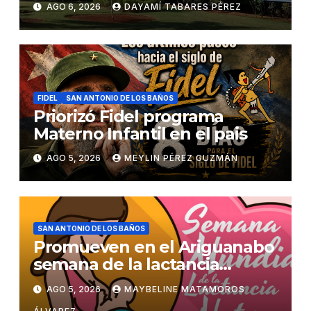
AGO 6, 2026
DAYAMÍ TABARES PÉREZ
FIDEL
SAN ANTONIO DE LOS BAÑOS
Priorizó Fidel programa
Materno Infantil en el pais
AGO 5, 2026
MEYLIN PÉREZ GUZMÁN
SAN ANTONIO DE LOS BAÑOS
Promueven en el Ariguanabo
semana de la lactancia
materna
AGO 5, 2026
MAYBELINE MATAMOROS