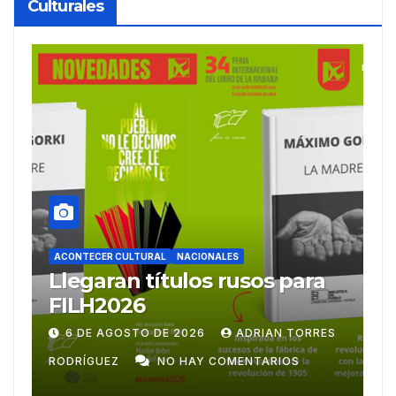
Culturales
ACONTECER CULTURAL
Ballet Laura Alonso
A
emprende gira
M
centroamericana
S
28 DE JULIO DE 2026
ADRIAN TORRES
RODRÍGUEZ
NO HAY COMENTARIOS
G