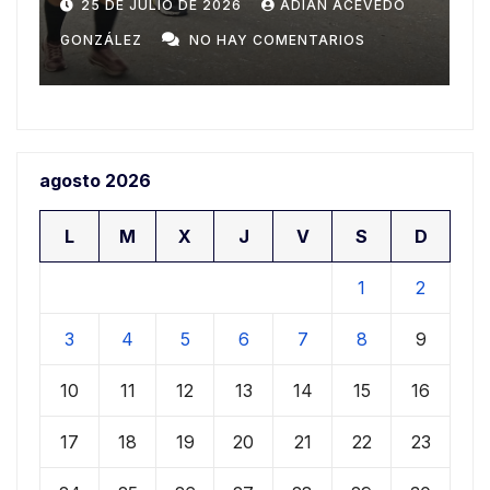
Domingo
n
20 DE JULIO DE 2026
ADIAN ACEVEDO
a
GONZÁLEZ
NO HAY COMENTARIOS
G
agosto 2026
L
M
X
J
V
S
D
1
2
3
4
5
6
7
8
9
10
11
12
13
14
15
16
17
18
19
20
21
22
23