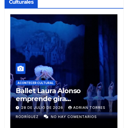
Culturales
ACONTECER CULTURAL
Ballet Laura Alonso
A
emprende gira
M
centroamericana
S
28 DE JULIO DE 2026
ADRIAN TORRES
RODRÍGUEZ
NO HAY COMENTARIOS
G