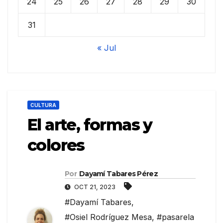
24
25
26
27
28
29
30
31
« Jul
CULTURA
El arte, formas y
colores
Por
Dayamí Tabares Pérez
OCT 21, 2023
#Dayamí Tabares
,
#Osiel Rodríguez Mesa
,
#pasarela