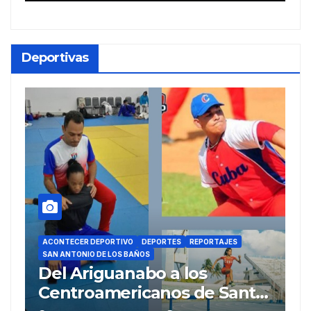
Deportivas
ACONTECER DEPORTIVO
DEPORTES
REPORTAJES
SAN ANTONIO DE LOS BAÑOS
A
Del Ariguanabo a los
T
Centroamericanos de Santo
m