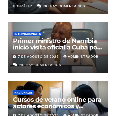
GONZÁLEZ
NO HAY COMENTARIOS
INTERNACIONALES
Primer ministro de Namibia
inició visita oficial a Cuba por
invitación de Manuel Marrero
7 DE AGOSTO DE 2026
ADMINISTRADOR
NO HAY COMENTARIOS
NACIONALES
Cursos de verano online para
actores económicos y
estatales
7 DE AGOSTO DE 2026
ADMINISTRADOR