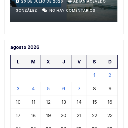
Domingo
n
20 DE JULIO DE 2026
ADIAN ACEVEDO
a
GONZÁLEZ
NO HAY COMENTARIOS
G
agosto 2026
L
M
X
J
V
S
D
1
2
3
4
5
6
7
8
9
10
11
12
13
14
15
16
17
18
19
20
21
22
23