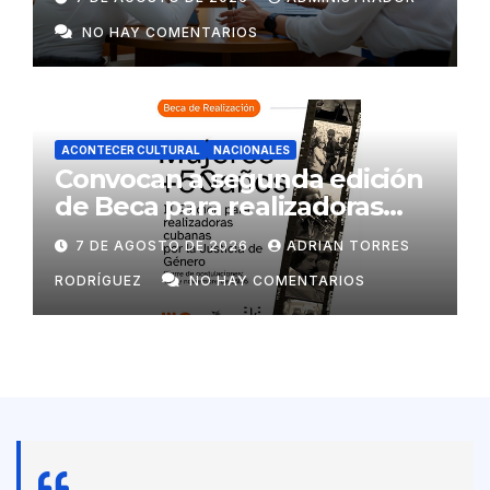
NO HAY COMENTARIOS
ACONTECER CULTURAL
NACIONALES
Convocan a segunda edición
de Beca para realizadoras
mayores de 50 años
7 DE AGOSTO DE 2026
ADRIAN TORRES
RODRÍGUEZ
NO HAY COMENTARIOS