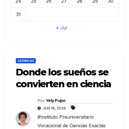
24
25
26
27
28
29
30
31
« Jul
CRÓNICAS
Donde los sueños se
convierten en ciencia
Por
Yely Pupo
JUN 18, 2026
#Instituto Preuniversitario
Vocacional de Ciencias Exactas