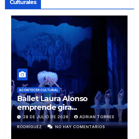
Culturales
A
R
ACONTECER CULTURAL
Muñecos y monotipia
e
C
9 DE JULIO DE 2026
MEYLIN PÉREZ
i
GUZMÁN
NO HAY COMENTARIOS
G