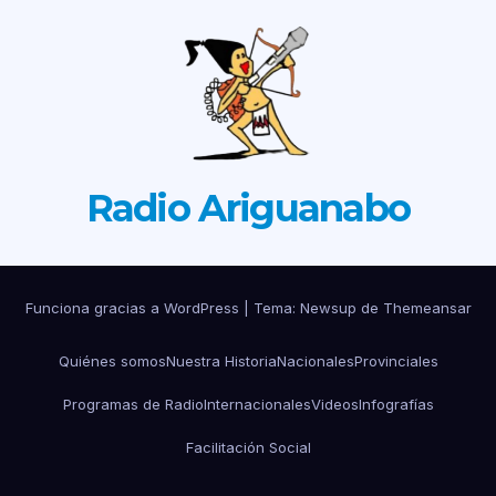
Radio Ariguanabo
Funciona gracias a WordPress
|
Tema: Newsup de
Themeansar
Quiénes somos
Nuestra Historia
Nacionales
Provinciales
Programas de Radio
Internacionales
Videos
Infografías
Facilitación Social