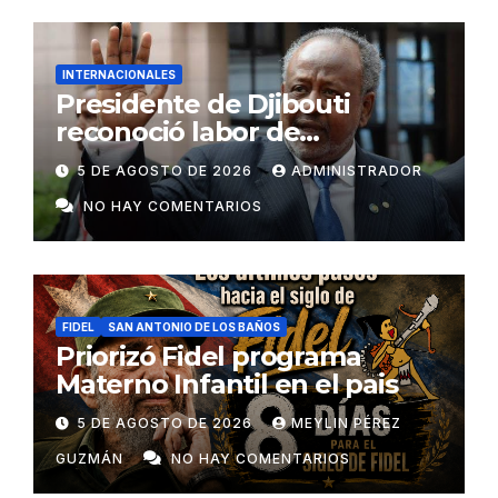
INTERNACIONALES
Presidente de Djibouti
reconoció labor de
colaboradores de Cuba
5 DE AGOSTO DE 2026
ADMINISTRADOR
NO HAY COMENTARIOS
FIDEL
SAN ANTONIO DE LOS BAÑOS
Priorizó Fidel programa
Materno Infantil en el pais
5 DE AGOSTO DE 2026
MEYLIN PÉREZ
GUZMÁN
NO HAY COMENTARIOS