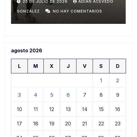
Domingo
n
20 DE JULIO DE 2026
ADIAN ACEVEDO
a
GONZÁLEZ
NO HAY COMENTARIOS
G
agosto 2026
L
M
X
J
V
S
D
1
2
3
4
5
6
7
8
9
10
11
12
13
14
15
16
17
18
19
20
21
22
23