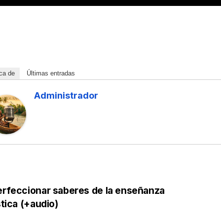
IVO
stas
s
ca de
Últimas entradas
n de
DE 2026
Administrador
l con
 GONZÁLEZ
ENTARIOS
s y
ara
027
rfeccionar saberes de la enseñanza
stica (+audio)