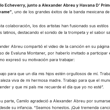
lo Echeverry, junto a Alexander Abreu y Havana D’ Prim
vame”
, uno de los grandes éxitos de la banda mexicana d
ta colaboración, los dos artistas han fusionado sus estilos
s latinos, destacando el sonido de la trompeta y el sabor 
ander Abreu compartió el video de la canción en su página
o de Evaluna Montaner, por haberlo invitado a participar 
no expresó su motivación para trabajar:
ajo para que un día mis hijos estén orgullosos de mí. Trab
raleza viva de mi hermosa madre. Trabajo para que el mund
ender y que mi país me recuerde el día que yo no esté”.
su parte, Camilo agradeció a Alexander Abreu por sumarse 
RAL
desde su infancia. “Seamos honestos. ¡Qué tremenda canció