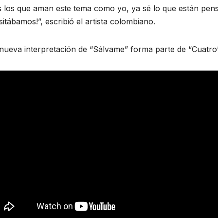
s los que aman este tema como yo, ya sé lo que están pens
nabens
itábamos!”, escribió el artista colombiano.
io
DE 2026
nueva interpretación de “Sálvame” forma parte de “Cuatro”
ial de
GUZMÁN
ARIOS
e La