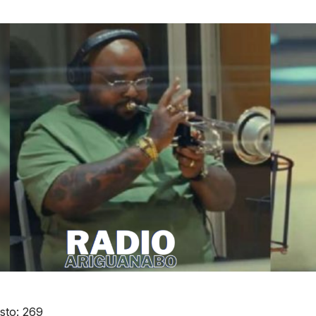
sto:
269