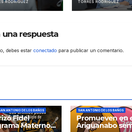
grama que las
ES RODRÍGUEZ
TORRES RODRÍGUEZ
dará a exportar
 una respuesta
to, debes estar
conectado
para publicar un comentario.
SAN ANTONIO DE LOS BAÑOS
SAN ANTONIO DE LOS BAÑOS
rizó Fidel
Promueven en 
grama Materno
Ariguanabo se