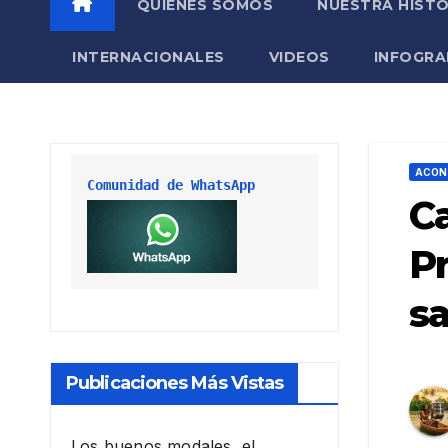
QUIÉNES SOMOS
NUESTRA HISTO
INTERNACIONALES
VIDEOS
INFOGRA
ACON
Comunidad de WhatsApp
Ca
Pr
sa
Publicaciones Más Vistas
Los buenos modales, el