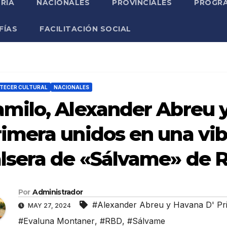
RIA
NACIONALES
PROVINCIALES
PROGRA
FÍAS
FACILITACIÓN SOCIAL
TECER CULTURAL
NACIONALES
milo, Alexander Abreu 
imera unidos en una vib
lsera de «Sálvame» de 
Por
Administrador
#Alexander Abreu y Havana D' Pr
MAY 27, 2024
#Evaluna Montaner
,
#RBD
,
#Sálvame