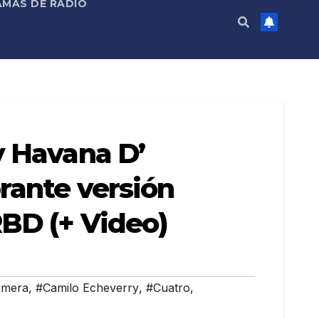
MAS DE RADIO
y Havana D’
rante versión
RBD (+ Video)
imera
,
#Camilo Echeverry
,
#Cuatro
,