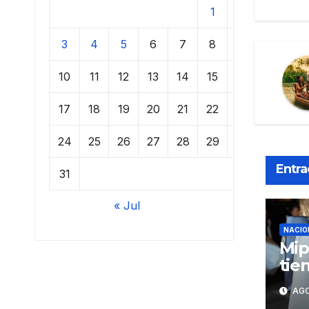
1
2
3
4
5
6
7
8
9
10
11
12
13
14
15
16
17
18
19
20
21
22
23
24
25
26
27
28
29
30
Entra
31
« Jul
NACIO
Mip
tie
de 
AGO
pos