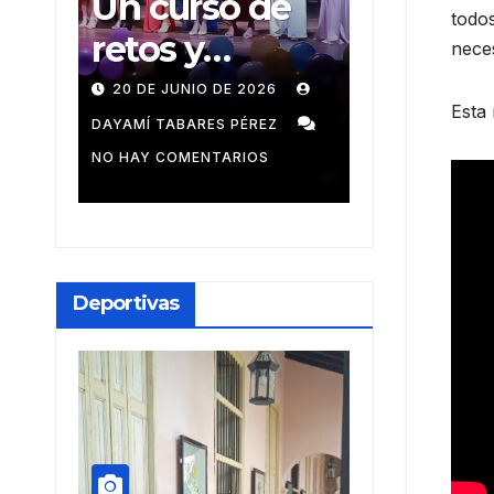
Un curso de
Recibe
todo
ien
retos y
arigua
neces
r
emociones
e prem
26
20 DE JUNIO DE 2026
14 DE JUNIO 
Esta 
ens
provinc
N
DAYAMÍ TABARES PÉREZ
MEYLIN PÉREZ 
NO HAY COMENTARIOS
NO HAY COMENT
radio d
Habana
nale
Deportivas