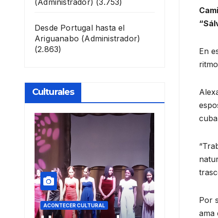
(Administrador)
(3.753)
Cami
“Sál
Desde Portugal hasta el
Ariguanabo
(Administrador)
(2.863)
En es
ritmo
Culturales
Alex
espos
cuba
“Trab
natu
trasc
Por 
ACONTECER CULTURAL
ACONTECER CULTU
ama 