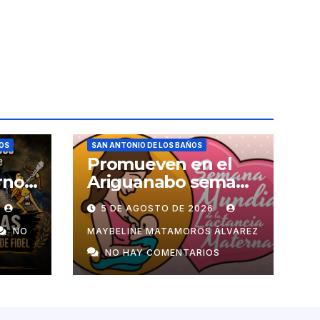
ÑOS
SAN ANTONIO DE LOS BAÑOS
Promueven en el
rno
Ariguanabo semana
is
de la lactancia
5 DE AGOSTO DE 2026
materna
NO
MAYBELINE MATAMOROS ÁLVAREZ
NO HAY COMENTARIOS