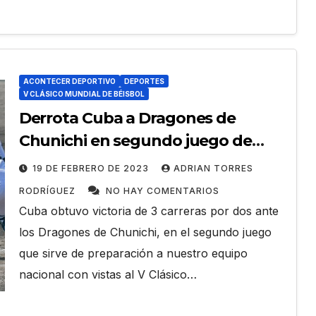
ACONTECER DEPORTIVO
DEPORTES
V CLÁSICO MUNDIAL DE BÉISBOL
Derrota Cuba a Dragones de
Chunichi en segundo juego de
ACONTECER DEPORTIVO
SAN ANTONIO DE LOS BAÑOS
preparación
19 DE FEBRERO DE 2023
ADRIAN TORRES
nos en
Carrera Andarín
RODRÍGUEZ
NO HAY COMENTARIOS
llas
Carvajal: velocidad,
Cuba obtuvo victoria de 3 carreras por dos ante
ingo
resistencia y espíritu
DIAN ACEVEDO
los Dragones de Chunichi, en el segundo juego
25 DE JULIO DE 2026
ADIAN ACEVED
deportivo en su 38
que sirve de preparación a nuestro equipo
ENTARIOS
GONZÁLEZ
NO HAY COMENTARIOS
nacional con vistas al V Clásico…
edición