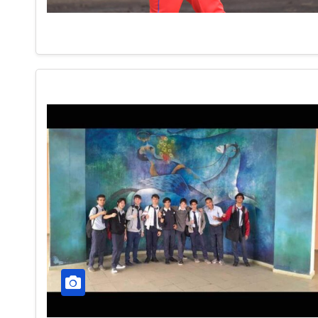
ACONTECER CULTURAL
NACIONALES
Llegaran títul
rusos para FI
6 DE AGOSTO DE 2026
TORRES RODRÍGUEZ
NO 
COMENTARIOS