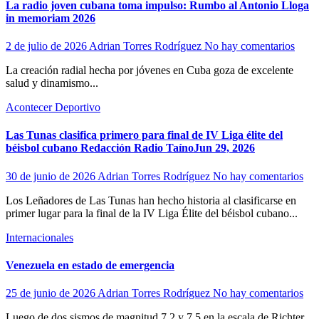
La radio joven cubana toma impulso: Rumbo al Antonio Lloga
in memoriam 2026
2 de julio de 2026
Adrian Torres Rodríguez
No hay comentarios
La creación radial hecha por jóvenes en Cuba goza de excelente
salud y dinamismo...
Acontecer Deportivo
Las Tunas clasifica primero para final de IV Liga élite del
béisbol cubano Redacción Radio TaínoJun 29, 2026
30 de junio de 2026
Adrian Torres Rodríguez
No hay comentarios
Los Leñadores de Las Tunas han hecho historia al clasificarse en
primer lugar para la final de la IV Liga Élite del béisbol cubano...
Internacionales
Venezuela en estado de emergencia
25 de junio de 2026
Adrian Torres Rodríguez
No hay comentarios
Luego de dos sismos de magnitud 7.2 y 7.5 en la escala de Richter,