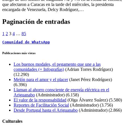
que afectaron a Caracas en la tarde del miércoles, la presidenta
encargada de Venezuela, Delcy Rodríguez,…
Paginación de entradas
1
2
3
4
…
85
Comunidad de WhatsApp
Publicaciones más vistas
Los buenos modales, el pegamento que une a las
comunidades (+ Infografías)
(Adrian Torres Rodríguez)
(12.290)
Melón para el amor y el placer
(Janet Pérez Rodríguez)
(6.396)
Llaman al ahorro consciente de energía eléctrica en el
Ariguanabo
(Administrador)
(6.158)
El valor de la responsabilidad
(Olga Álvarez Suárez)
(5.580)
Reportes de Facilitación Social
(Administrador)
(3.756)
Desde Portugal hasta el Ariguanabo
(Administrador)
(2.866)
Culturales