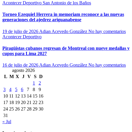
Acontecer Deportivo
San Antonio de los Baños
Torneo Ezequiel Herrera in memoriam reconoce a las nuevas
generaciones del ajedrez ariguanabense
19 de julio de 2026
Adian Acevedo González
No hay comentarios
Acontecer Deportivo
Piragüistas cubanos regresan de Montreal con nueve medallas y
cupos para Lima 2027
16 de julio de 2026
Adian Acevedo González
No hay comentarios
agosto 2026
L
M
X
J
V
S
D
1
2
3
4
5
6
7
8
9
10
11
12
13
14
15
16
17
18
19
20
21
22
23
24
25
26
27
28
29
30
31
« Jul