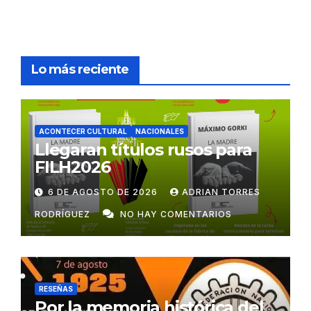
Lo más reciente
ACONTECER CULTURAL
NACIONALES
Llegaran títulos rusos para
FILH2026
6 DE AGOSTO DE 2026
ADRIAN TORRES
RODRÍGUEZ
NO HAY COMENTARIOS
RESEÑAS
Por la memoria histórica del