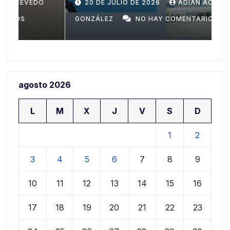
Domingo
n
20 DE JULIO DE 2026
ADIAN ACEVEDO
a
GONZÁLEZ
NO HAY COMENTARIOS
G
agosto 2026
L
M
X
J
V
S
D
1
2
3
4
5
6
7
8
9
10
11
12
13
14
15
16
17
18
19
20
21
22
23