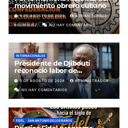
movimiento obrero cubano
6 DE AGOSTO DE 2026
ADRIAN TORRES
RODRÍGUEZ
NO HAY COMENTARIOS
INTERNACIONALES
Presidente de Djibouti
reconoció labor de
colaboradores de Cuba
5 DE AGOSTO DE 2026
ADMINISTRADOR
NO HAY COMENTARIOS
FIDEL
SAN ANTONIO DE LOS BAÑOS