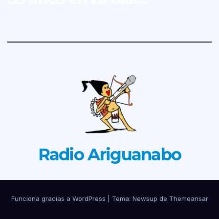
Radio Ariguanabo
Funciona gracias a WordPress
|
Tema: Newsup de
Themeansar