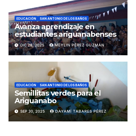
EDUCACIÓN
SAN ANTONIO DE LOS BAÑOS
Avanza aprendizaje en
estudiantes ariguanabenses
DIC 28, 2025
MEYLIN PÉREZ GUZMÁN
EDUCACIÓN
SAN ANTONIO DE LOS BAÑOS
Semillitas verdes para el
Ariguanabo
SEP 30, 2025
DAYAMÍ TABARES PÉREZ