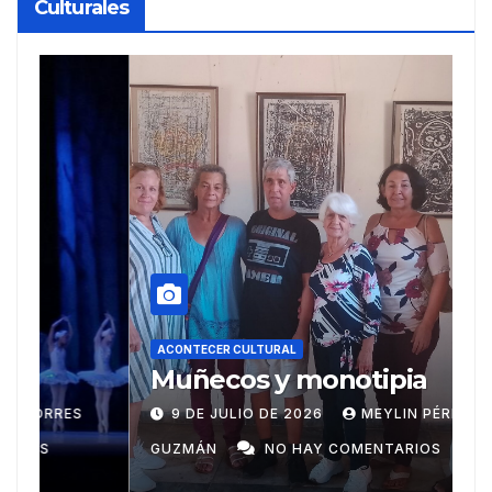
Culturales
A
R
ACONTECER CULTURAL
Muñecos y monotipia
e
C
9 DE JULIO DE 2026
MEYLIN PÉREZ
i
GUZMÁN
NO HAY COMENTARIOS
G