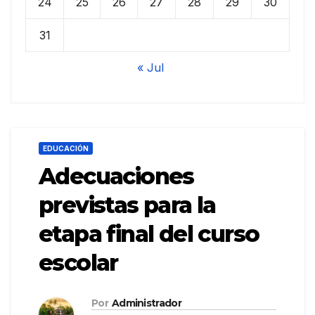
24
25
26
27
28
29
30
31
« Jul
EDUCACIÓN
Adecuaciones
previstas para la
etapa final del curso
escolar
Por
Administrador