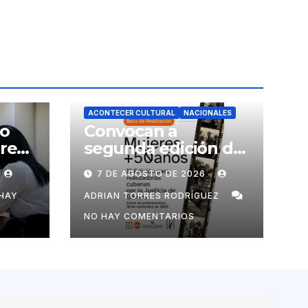
ACONTECER CULTURAL
NACIONALES
no
Convocan a
ores
segunda edición de
Beca para
7 DE AGOSTO DE 2026
realizadoras
mayores de 50 años
HAY
ADRIAN TORRES RODRÍGUEZ
NO HAY COMENTARIOS