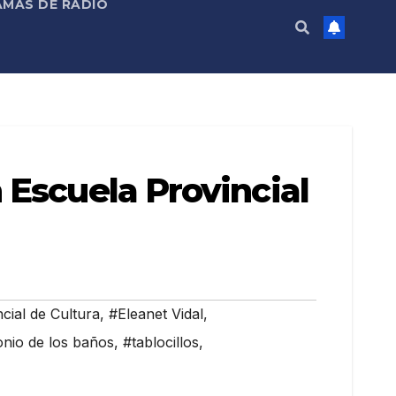
MAS DE RADIO
 Escuela Provincial
cial de Cultura
,
#Eleanet Vidal
,
nio de los baños
,
#tablocillos
,