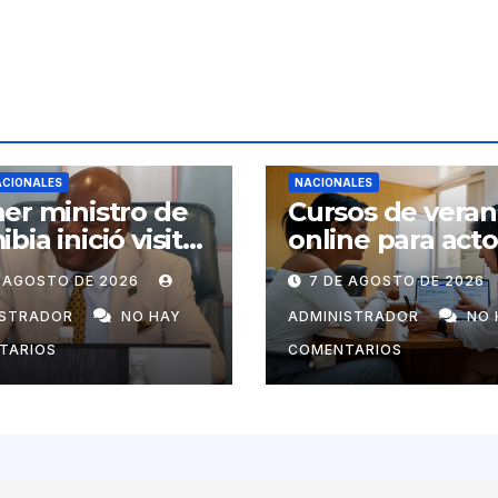
ACIONALES
NACIONALES
er ministro de
Cursos de vera
bia inició visita
online para act
ial a Cuba por
económicos y
E AGOSTO DE 2026
7 DE AGOSTO DE 2026
tación de
estatales
uel Marrero
ISTRADOR
NO HAY
ADMINISTRADOR
NO 
TARIOS
COMENTARIOS