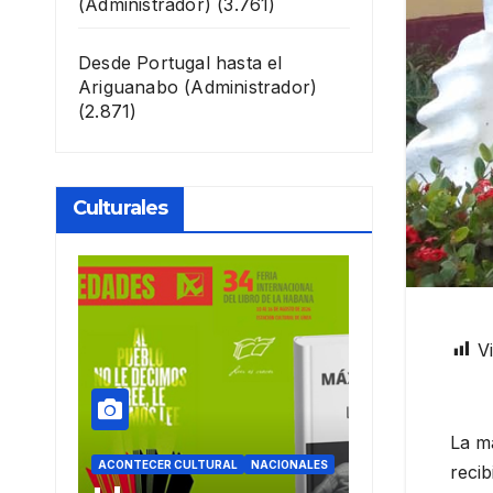
(Administrador)
(3.761)
Desde Portugal hasta el
Ariguanabo
(Administrador)
(2.871)
Culturales
Vi
La ma
URAL
NACIONALES
ACONTECER CULTURAL
ACONTECE
recib