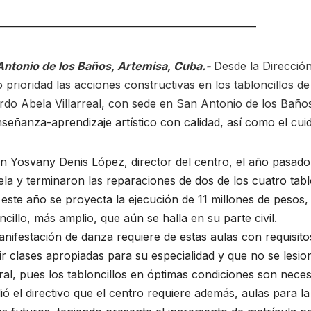
ecos y
Recibe
otipia
reconocimien
———————————————————————–
tos escritor
JULIO DE 2026
20 DE JUNIO DE 2026
Antonio de los Baños, Artemisa, Cuba.-
Desde la Direcció
Ariguanabens
PÉREZ GUZMÁN
MEYLIN PÉREZ GUZMÁN
prioridad las acciones constructivas en los tabloncillos de
COMENTARIOS
NO HAY COMENTARIOS
do Abela Villarreal, con sede en San Antonio de los Baños
e en Casas
señanza-aprendizaje artístico con calidad, así como el cuid
literarias
internacionale
n Yosvany Denis López, director del centro, el año pasado
la y terminaron las reparaciones de dos de los cuatro tablo
s
este año se proyecta la ejecución de 11 millones de pesos,
ncillo, más amplio, que aún se halla en su parte civil.
nifestación de danza requiere de estas aulas con requisit
ir clases apropiadas para su especialidad y que no se lesi
al, pues los tabloncillos en óptimas condiciones son necesa
ó el directivo que el centro requiere además, aulas para l