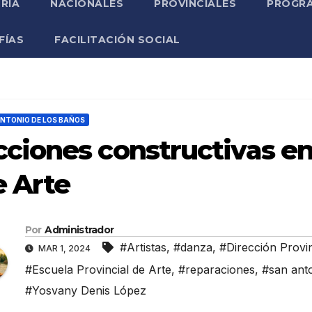
RIA
NACIONALES
PROVINCIALES
PROGRA
FÍAS
FACILITACIÓN SOCIAL
NTONIO DE LOS BAÑOS
ciones constructivas en
e Arte
Por
Administrador
#Artistas
,
#danza
,
#Dirección Provin
MAR 1, 2024
#Escuela Provincial de Arte
,
#reparaciones
,
#san anto
#Yosvany Denis López