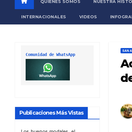
QUIÉNES SOMOS
NUESTRA HISTO
INTERNACIONALES
VIDEOS
INFOGRA
SAN A
Comunidad de WhatsApp
Ac
d
Publicaciones Más Vistas
Los buenos modales, el