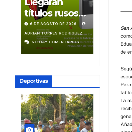
an
Ballet Laura
Muñ
 rusos
Alonso
mon
——
ILH2026
emprende
O DE 2026
28 DE JULIO DE 2026
9 DE 
San 
gira
S RODRÍGUEZ
ADRIAN TORRES RODRÍGUEZ
MEYLIN 
como 
MENTARIOS
NO HAY COMENTARIOS
NO HAY 
Eduar
centroameric
de en
ana
Segú
escue
Deportivas
Para 
tablo
La ma
recib
gener
Añadi