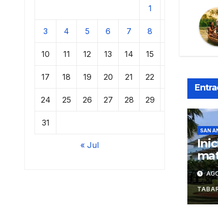
1
2
3
4
5
6
7
8
9
10
11
12
13
14
15
16
17
18
19
20
21
22
23
Entra
24
25
26
27
28
29
30
31
SAN A
Ini
« Jul
mat
est
AGO
Fac
Cie
TABAR