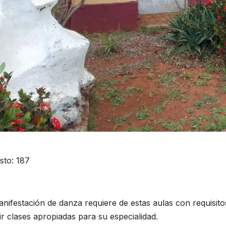
sto:
187
nifestación de danza requiere de estas aulas con requisit
R CULTURAL
ACONTECER CULTURAL
ir clases apropiadas para su especialidad.