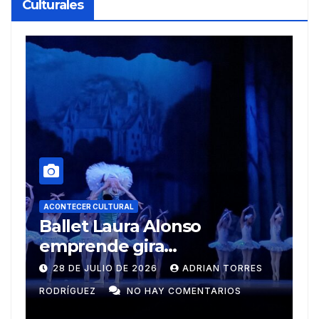
Culturales
A
R
ACONTECER CULTURAL
Muñecos y monotipia
e
C
9 DE JULIO DE 2026
MEYLIN PÉREZ
i
GUZMÁN
NO HAY COMENTARIOS
G