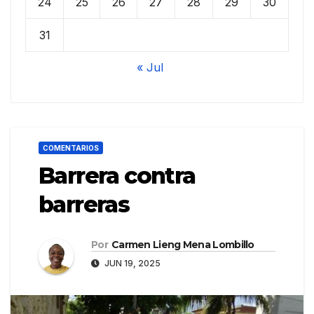
24
25
26
27
28
29
30
31
« Jul
COMENTARIOS
Barrera contra
barreras
Por
Carmen Lieng Mena Lombillo
JUN 19, 2025