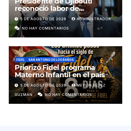
Presidente de Djibouti
reconoció labor de
colaboradores de Cuba
5 DE AGOSTO DE 2026
ADMINISTRADOR
NO HAY COMENTARIOS
FIDEL
SAN ANTONIO DE LOS BAÑOS
Priorizó Fidel programa
Materno Infantil en el pais
5 DE AGOSTO DE 2026
MEYLIN PÉREZ
GUZMÁN
NO HAY COMENTARIOS