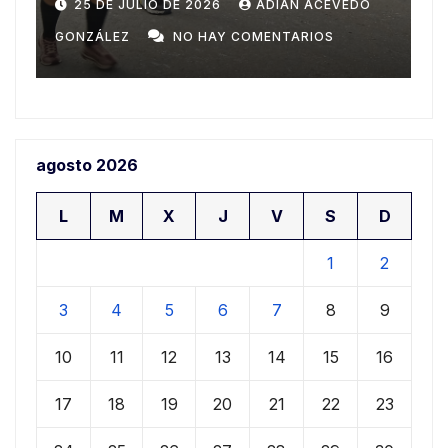
Domingo
n
20 DE JULIO DE 2026
ADIAN ACEVEDO
a
GONZÁLEZ
NO HAY COMENTARIOS
G
agosto 2026
L
M
X
J
V
S
D
1
2
3
4
5
6
7
8
9
10
11
12
13
14
15
16
17
18
19
20
21
22
23