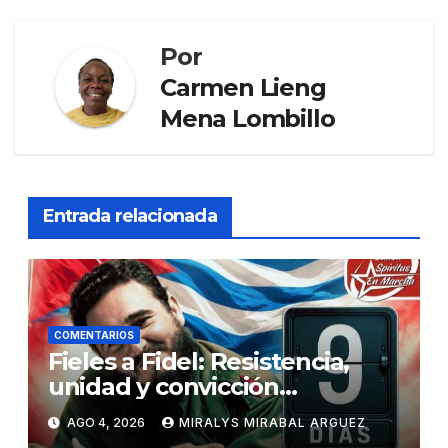
Por
Carmen Lieng
Mena Lombillo
Entrada relacionada
COMENTARIOS
Fieles a Fidel: Resistencia,
unidad y convicción
revolucionaria
AGO 4, 2026
MIRALYS MIRABAL ARGUEZ