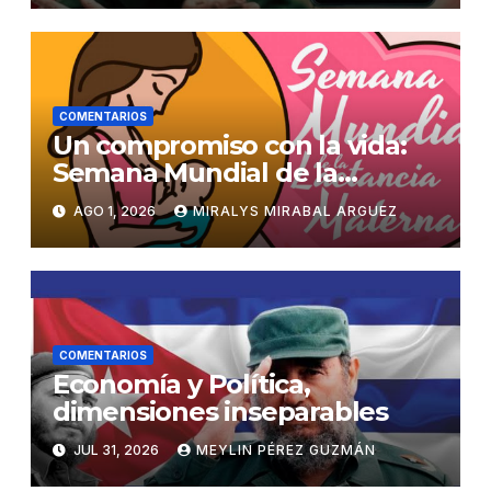
COMENTARIOS
Un compromiso con la vida:
Semana Mundial de la
Lactancia Materna
AGO 1, 2026
MIRALYS MIRABAL ARGUEZ
COMENTARIOS
Economía y Política,
dimensiones inseparables
JUL 31, 2026
MEYLIN PÉREZ GUZMÁN