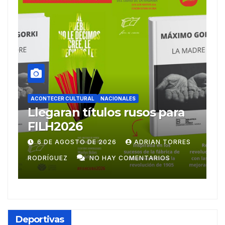
ACONTECER CULTURAL
Ballet Laura Alonso
A
emprende gira
M
centroamericana
S
28 DE JULIO DE 2026
ADRIAN TORRES
RODRÍGUEZ
NO HAY COMENTARIOS
G
Deportivas