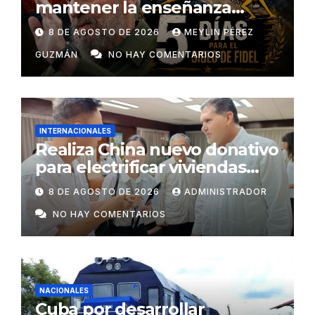
mantener la enseñanza
como un derecho universal
8 DE AGOSTO DE 2026
MEYLIN PÉREZ
GUZMÁN
NO HAY COMENTARIOS
INTERNACIONALES
Realiza China nuevo donativo
para electrificar viviendas
rurales aisladas y garantizar
8 DE AGOSTO DE 2026
ADMINISTRADOR
respaldo energético a
NO HAY COMENTARIOS
centros vitales
NACIONALES
Cuba por desarrollar