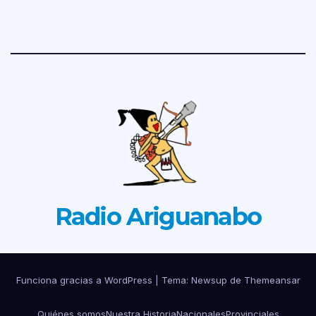
Radio Ariguanabo
Funciona gracias a WordPress
|
Tema: Newsup de
Themeansar
Quiénes somos
Nuestra Historia
Nacionales
Provinciales