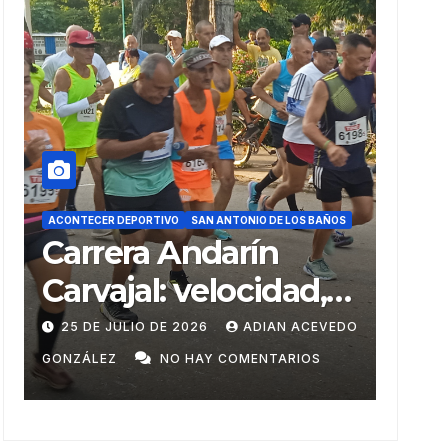
ACONTECER DEPORTIVO
DEPORTES
REPORTAJES
SAN ANTONIO DE LOS BAÑOS
ACONTE
Del Ariguanabo a los
Tor
Centroamericanos
Her
de Santo Domingo
me
O
20 DE JULIO DE 2026
ADIAN ACEVEDO
19 D
rec
GONZÁLEZ
NO HAY COMENTARIOS
GONZÁ
nu
gen