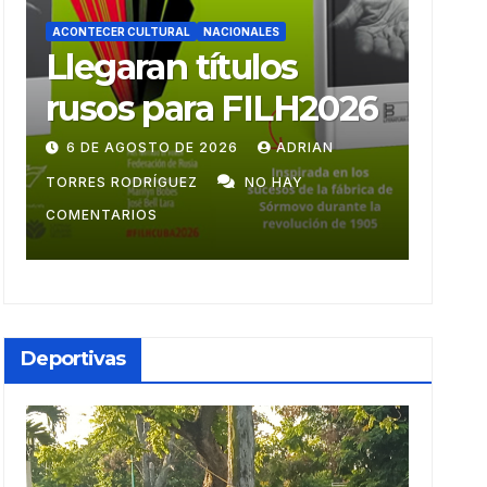
ACONTECER CULTURAL
ACONTE
Ballet Laura Alonso
Mu
emprende gira
mon
centroamericana
28 DE JULIO DE 2026
ADRIAN TORRES
9 DE
RODRÍGUEZ
NO HAY COMENTARIOS
GUZM
Deportivas