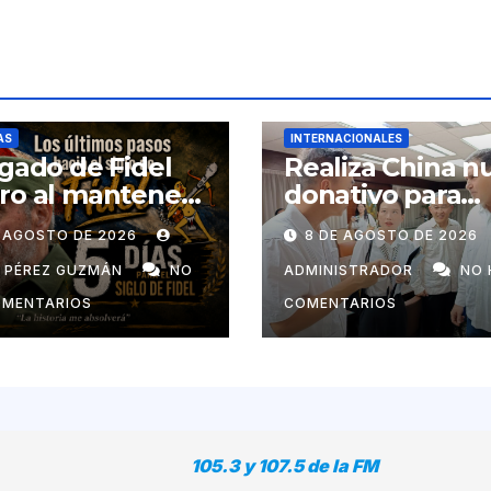
AS
INTERNACIONALES
egado de Fidel
Realiza China n
ro al mantener
donativo para
enseñanza como
electrificar
E AGOSTO DE 2026
8 DE AGOSTO DE 2026
derecho
viviendas rurale
ersal
aisladas y garan
N PÉREZ GUZMÁN
NO
ADMINISTRADOR
NO 
respaldo energé
OMENTARIOS
COMENTARIOS
a centros vitale
105.3 y 107.5 de la FM