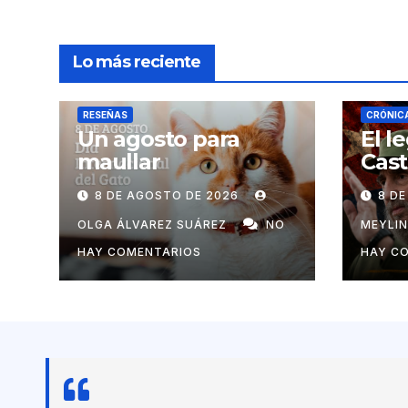
Lo más reciente
RESEÑAS
CRÓNIC
Un agosto para
El l
maullar
Cast
la 
8 DE AGOSTO DE 2026
8 D
un 
univ
OLGA ÁLVAREZ SUÁREZ
NO
MEYLI
HAY COMENTARIOS
HAY C