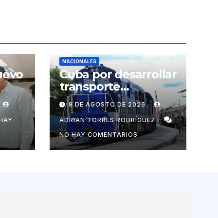
NACIONALES
uevo
Cuba por desarrollar
transporte
ferroviario junto con
8 DE AGOSTO DE 2026
s
Rusia
tizar
HAY
ADRIAN TORRES RODRÍGUEZ
tico
NO HAY COMENTARIOS
s