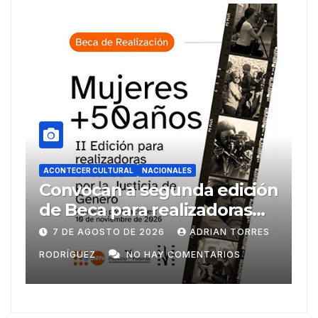
TURAL
NACIONALES
ACONTECER CULTURAL
NAC
n a segunda edición
Llegaran títul
para realizadoras
FILH2026
 de 50 años
TO DE 2026
ADRIAN TORRES
6 DE AGOSTO DE 20
NO HAY COMENTARIOS
RODRÍGUEZ
NO HA