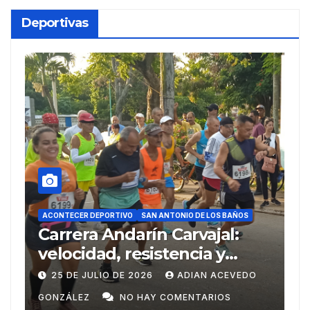
Deportivas
ACONTECER DEPORTIVO
DEPORTIVO
SAN ANTONIO DE LOS BAÑOS
SAN ANTONIO DE LOS BAÑ
a Andarín Carvajal:
Del Ariguana
ad, resistencia y
Centroameri
tu deportivo en su 38
Domingo
ULIO DE 2026
ADIAN ACEVEDO
20 DE JULIO DE 2
n
NO HAY COMENTARIOS
GONZÁLEZ
NO 