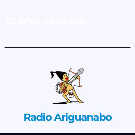
55 años en tu dial...
Radio Ariguanabo