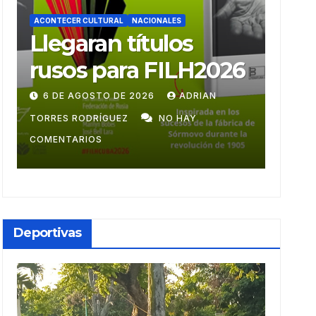
ACONTECER CULTURAL
ACONT
Ballet Laura Alonso
Mu
6
emprende gira
mo
centroamericana
28 DE JULIO DE 2026
ADRIAN TORRES
9 D
RODRÍGUEZ
NO HAY COMENTARIOS
GUZM
Deportivas