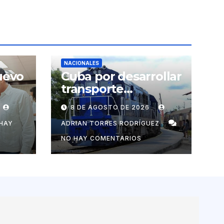
NACIONALES
uevo
Cuba por desarrollar
transporte
ferroviario junto con
8 DE AGOSTO DE 2026
s
Rusia
tizar
HAY
ADRIAN TORRES RODRÍGUEZ
tico
NO HAY COMENTARIOS
s