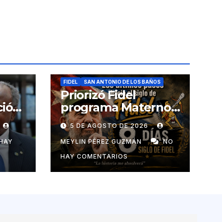
FIDEL
SAN ANTONIO DE LOS BAÑOS
Priorizó Fidel
ció
programa Materno
Infantil en el pais
5 DE AGOSTO DE 2026
de
HAY
MEYLIN PÉREZ GUZMÁN
NO
HAY COMENTARIOS