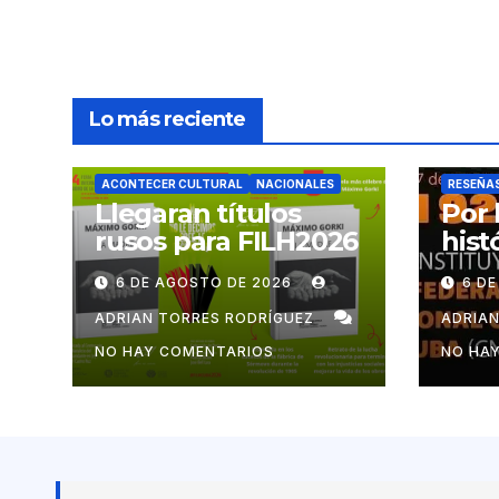
Lo más reciente
ACONTECER CULTURAL
NACIONALES
RESEÑA
Llegaran títulos
Por 
rusos para FILH2026
hist
mov
6 DE AGOSTO DE 2026
6 D
cub
ADRIAN TORRES RODRÍGUEZ
ADRIA
NO HAY COMENTARIOS
NO HA