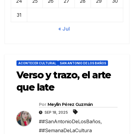
24
25
26
27
28
29
30
31
« Jul
ACONTECER CULTURAL
SAN ANTONIO DE LOS BAÑOS
Verso y trazo, el arte
que late
Por
Meylin Pérez Guzmán
SEP 18, 2025
##SanAntonioDeLosBaños
,
##SemanaDeLaCultura