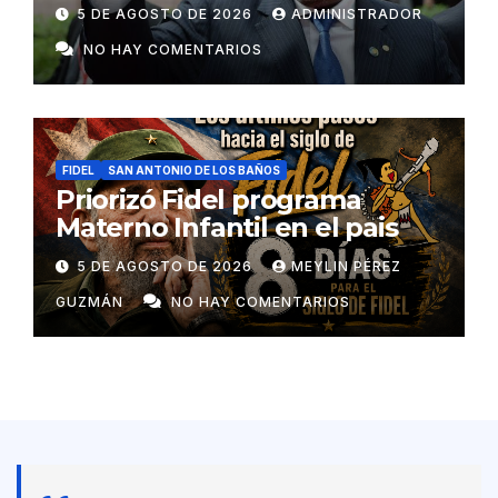
colaboradores de Cuba
5 DE AGOSTO DE 2026
ADMINISTRADOR
NO HAY COMENTARIOS
FIDEL
SAN ANTONIO DE LOS BAÑOS
Priorizó Fidel programa
Materno Infantil en el pais
5 DE AGOSTO DE 2026
MEYLIN PÉREZ
GUZMÁN
NO HAY COMENTARIOS