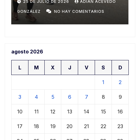
Domingo
n
20 DE JULIO DE 2026
ADIAN ACEVEDO
a
GONZÁLEZ
NO HAY COMENTARIOS
G
agosto 2026
L
M
X
J
V
S
D
1
2
3
4
5
6
7
8
9
10
11
12
13
14
15
16
17
18
19
20
21
22
23