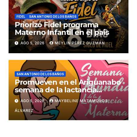
FIDEL
SAN ANTONIO DE LOS BAÑOS
Priorizó Fidel programa
Materno Infantil en el pais
AGO 5, 2026
MEYLIN PÉREZ GUZMÁN
SAN ANTONIO DE LOS BAÑOS
Promueven en el Ariguanabo
semana de la lactancia
materna
AGO 5, 2026
MAYBELINE MATAMOROS
ÁLVAREZ