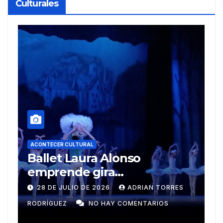
Culturales
A
R
ACONTECER CULTURAL
Muñecos y monotipia
e
C
9 DE JULIO DE 2026
MEYLIN PÉREZ
i
GUZMÁN
NO HAY COMENTARIOS
G