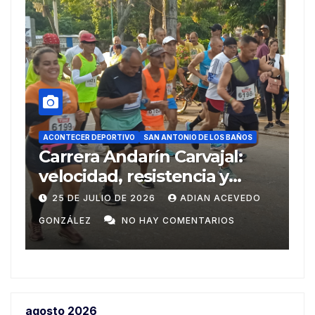
ACONTECER DEPORTIVO
DEPORTES
REPORTAJES
SAN ANTONIO DE LOS BAÑOS
Del Ariguanabo a los
Centroamericanos de Santo
8
Domingo
O
20 DE JULIO DE 2026
ADIAN ACEVEDO
GONZÁLEZ
NO HAY COMENTARIOS
agosto 2026