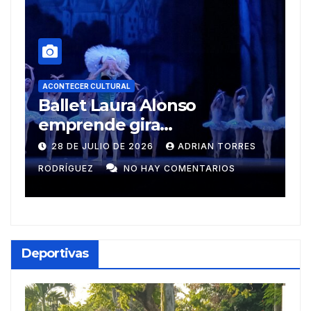
ACONTECER CULTURAL
Muñecos y monotipia
9 DE JULIO DE 2026
MEYLIN PÉREZ
GUZMÁN
NO HAY COMENTARIOS
G
Deportivas