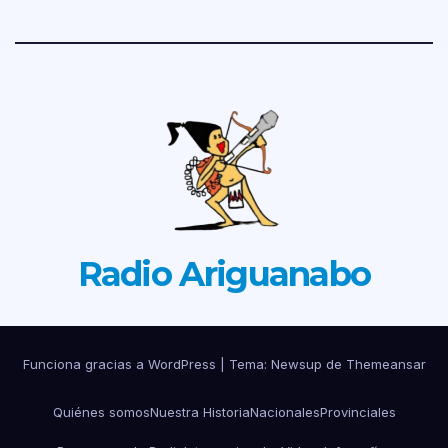
Radio Ariguanabo
Funciona gracias a WordPress
|
Tema: Newsup de
Themeansar
Quiénes somos
Nuestra Historia
Nacionales
Provinciales