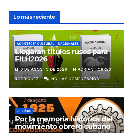
Lo más reciente
ACONTECER CULTURAL
NACIONALES
Llegaran títulos rusos para
FILH2026
6 DE AGOSTO DE 2026
ADRIAN TORRES
RODRÍGUEZ
NO HAY COMENTARIOS
RESEÑAS
Por la memoria histórica del
movimiento obrero cubano