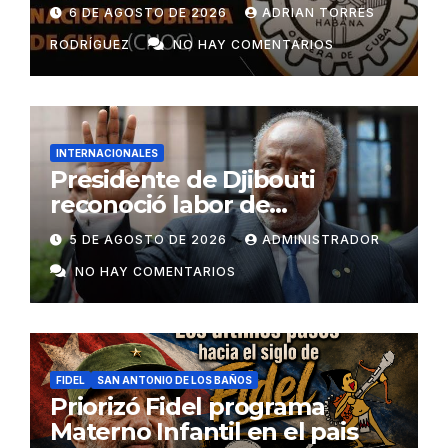
6 DE AGOSTO DE 2026
ADRIAN TORRES
RODRÍGUEZ
NO HAY COMENTARIOS
INTERNACIONALES
Presidente de Djibouti
reconoció labor de
colaboradores de Cuba
5 DE AGOSTO DE 2026
ADMINISTRADOR
NO HAY COMENTARIOS
FIDEL
SAN ANTONIO DE LOS BAÑOS
Priorizó Fidel programa
Materno Infantil en el pais