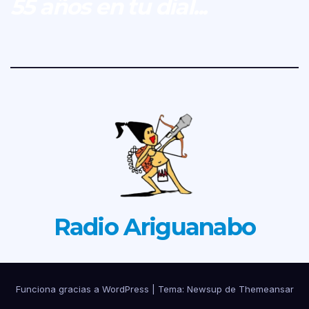
55 años en tu dial...
Radio Ariguanabo
Funciona gracias a WordPress
|
Tema: Newsup de
Themeansar