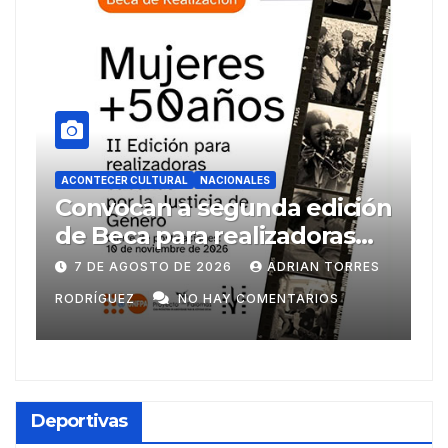
ACONTECER CULTURAL
NACIONALES
edición
Llegaran títulos rusos para
doras
FILH2026
IAN TORRES
6 DE AGOSTO DE 2026
ADRIAN TORRE
ARIOS
RODRÍGUEZ
NO HAY COMENTARIOS
Deportivas