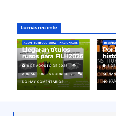
Lo más reciente
ACONTECER CULTURAL
NACIONALES
RESEÑA
Llegaran títulos
Por 
rusos para FILH2026
hist
mov
6 DE AGOSTO DE 2026
6 D
cub
ADRIAN TORRES RODRÍGUEZ
ADRIA
NO HAY COMENTARIOS
NO HA