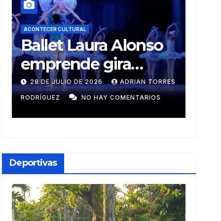
ACONTECER CULTURAL
AC
o
Muñecos y
R
monotipia
r
e
RRES
9 DE JULIO DE 2026
MEYLIN PÉREZ
A
S
GUZMÁN
NO HAY COMENTARIOS
GU
C
i
Deportivas