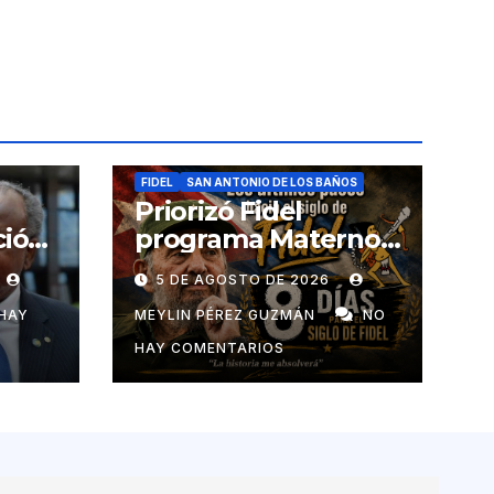
FIDEL
SAN ANTONIO DE LOS BAÑOS
Priorizó Fidel
ció
programa Materno
Infantil en el pais
5 DE AGOSTO DE 2026
de
HAY
MEYLIN PÉREZ GUZMÁN
NO
HAY COMENTARIOS