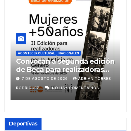
LES
ACONTECER CULTURAL
NACIONALES
nda edición
Llegaran títulos rusos 
lizadoras
FILH2026
ños
ADRIAN TORRES
6 DE AGOSTO DE 2026
ADRIAN
OMENTARIOS
RODRÍGUEZ
NO HAY COMENTARI
Deportivas