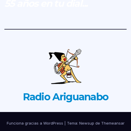
55 años en tu dial...
Radio Ariguanabo
Funciona gracias a WordPress
|
Tema: Newsup de
Themeansar