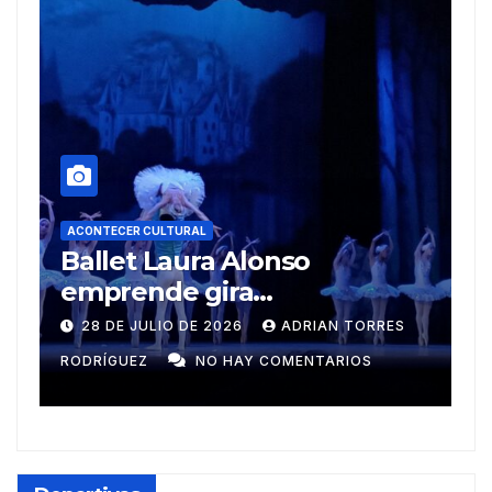
onso
ACONTECER CULTURAL
Muñecos y monotipia
na
ADRIAN TORRES
9 DE JULIO DE 2026
MEYLIN P
COMENTARIOS
GUZMÁN
NO HAY COMENTARIO