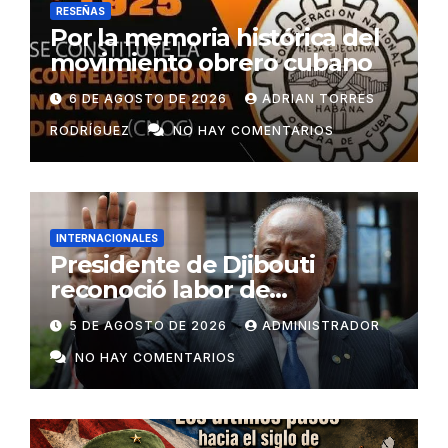
RESEÑAS
Por la memoria histórica del
movimiento obrero cubano
6 DE AGOSTO DE 2026
ADRIAN TORRES
RODRÍGUEZ
NO HAY COMENTARIOS
INTERNACIONALES
Presidente de Djibouti
reconoció labor de
colaboradores de Cuba
5 DE AGOSTO DE 2026
ADMINISTRADOR
NO HAY COMENTARIOS