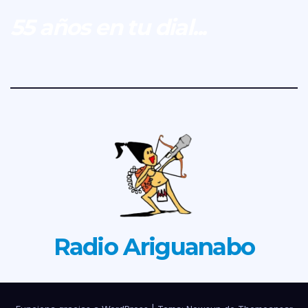
55 años en tu dial...
Radio Ariguanabo