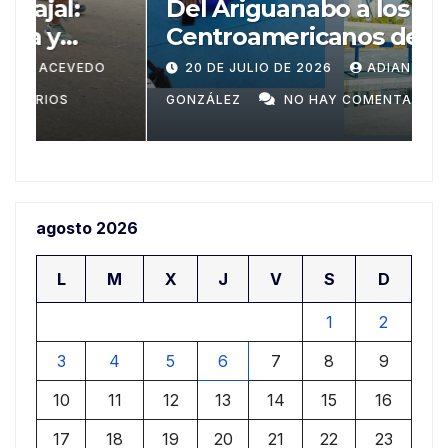
Del Ariguanabo a los
T
Centroamericanos de Santo
m
Domingo
n
20 DE JULIO DE 2026
ADIAN ACEVEDO
a
GONZÁLEZ
NO HAY COMENTARIOS
G
agosto 2026
L
M
X
J
V
S
D
1
2
3
4
5
6
7
8
9
10
11
12
13
14
15
16
17
18
19
20
21
22
23