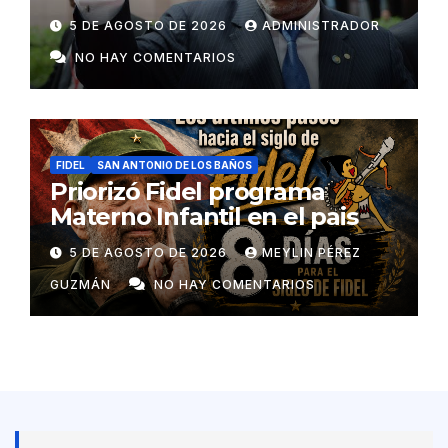
colaboradores de Cuba
5 DE AGOSTO DE 2026
ADMINISTRADOR
NO HAY COMENTARIOS
FIDEL
SAN ANTONIO DE LOS BAÑOS
Priorizó Fidel programa
Materno Infantil en el pais
5 DE AGOSTO DE 2026
MEYLIN PÉREZ
GUZMÁN
NO HAY COMENTARIOS