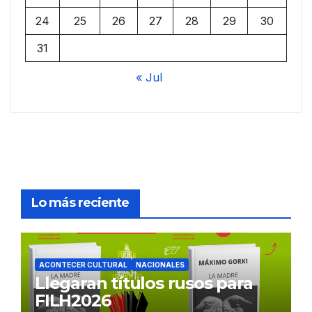
24
25
26
27
28
29
30
31
« Jul
Lo más reciente
ACONTECER CULTURAL
NACIONALES
Llegaran títulos rusos para
FILH2026