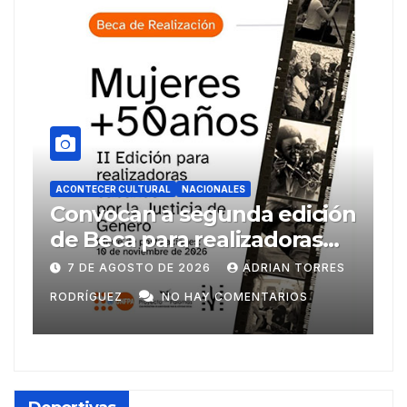
S
ACONTECER CULTURAL
NACIONALES
da edición
Llegaran títulos rusos p
izadoras
FILH2026
os
ADRIAN TORRES
6 DE AGOSTO DE 2026
ADRIAN T
MENTARIOS
RODRÍGUEZ
NO HAY COMENTARIO