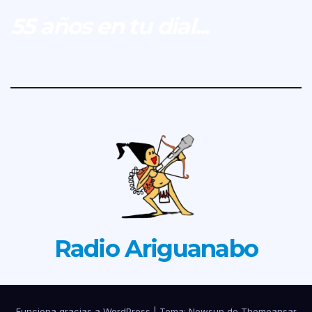
55 años en tu dial...
Radio Ariguanabo
Funciona gracias a WordPress
|
Tema: Newsup de
Themeansar