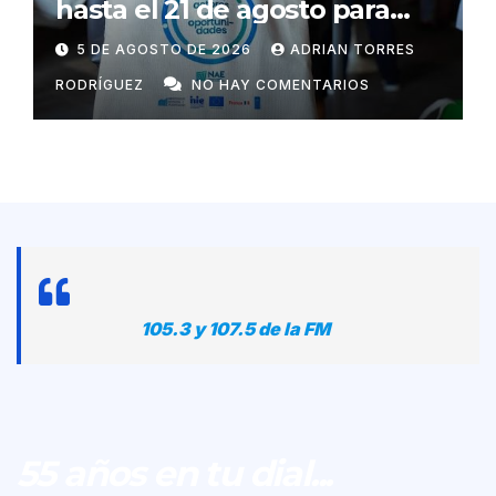
hasta el 21 de agosto para
postular a programa que las
5 DE AGOSTO DE 2026
ADRIAN TORRES
ayudará a exportar
RODRÍGUEZ
NO HAY COMENTARIOS
105.3 y 107.5 de la FM
55 años en tu dial...