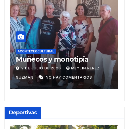
ACONTECER CULTURAL
Recibe reconocimie
notipia
escritor Ariguanab
Casas literarias
MEYLIN PÉREZ
20 DE JUNIO DE 2026
MEY
internacionales
 COMENTARIOS
GUZMÁN
NO HAY COMENTA
Deportivas