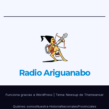
Radio Ariguanabo
Funciona gracias a WordPress
|
Tema: Newsup de
Themeansar
Quiénes somos
Nuestra Historia
Nacionales
Provinciales