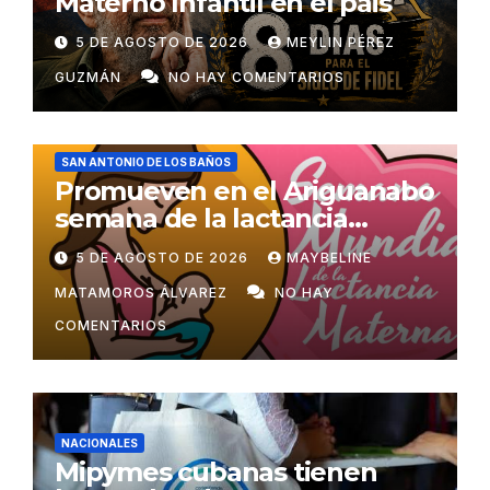
Materno Infantil en el pais
5 DE AGOSTO DE 2026
MEYLIN PÉREZ
GUZMÁN
NO HAY COMENTARIOS
SAN ANTONIO DE LOS BAÑOS
Promueven en el Ariguanabo
semana de la lactancia
materna
5 DE AGOSTO DE 2026
MAYBELINE
MATAMOROS ÁLVAREZ
NO HAY
COMENTARIOS
NACIONALES
Mipymes cubanas tienen