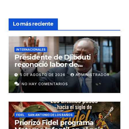
Lo más reciente
INTERNACIONALES
Presidente de Djibouti
reconoció labor de
colaboradores de Cuba
5 DE AGOSTO DE 2026
ADMINISTRADOR
NO HAY COMENTARIOS
FIDEL
SAN ANTONIO DE LOS BAÑOS
Priorizó Fidel programa