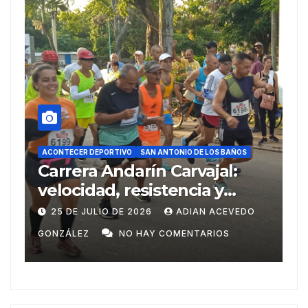
ACONTECER DEPORTIVO
DEPORTE
O
SAN ANTONIO DE LOS BAÑOS
SAN ANTONIO DE LOS BAÑOS
arín Carvajal:
Del Ariguanabo a
resistencia y
Centroamericano
portivo en su 38
Domingo
 2026
ADIAN ACEVEDO
20 DE JULIO DE 2026
O HAY COMENTARIOS
GONZÁLEZ
NO HAY CO