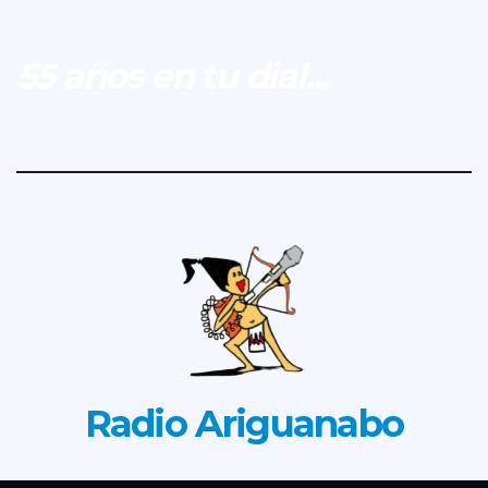
55 años en tu dial...
Radio Ariguanabo