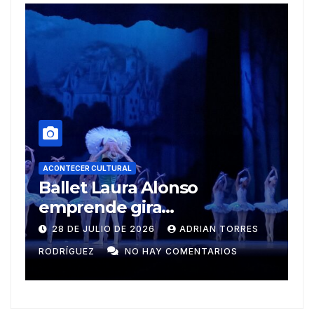
onso
ACONTECER CULTURAL
Muñecos y monotipia
na
ADRIAN TORRES
9 DE JULIO DE 2026
MEYLIN P
COMENTARIOS
GUZMÁN
NO HAY COMENTARIO