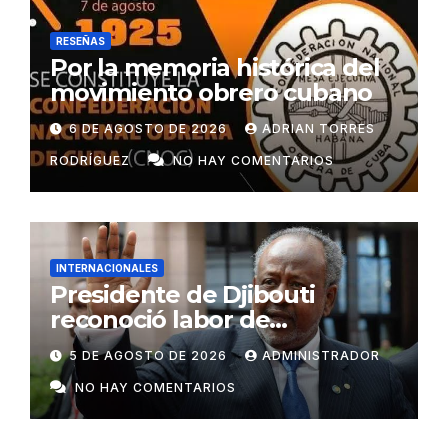
RESEÑAS
Por la memoria histórica del
movimiento obrero cubano
6 DE AGOSTO DE 2026
ADRIAN TORRES
RODRÍGUEZ
NO HAY COMENTARIOS
INTERNACIONALES
Presidente de Djibouti
reconoció labor de
colaboradores de Cuba
5 DE AGOSTO DE 2026
ADMINISTRADOR
NO HAY COMENTARIOS