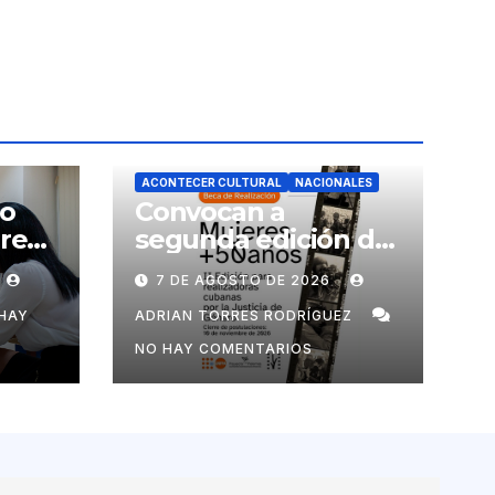
ACONTECER CULTURAL
NACIONALES
no
Convocan a
ores
segunda edición de
Beca para
7 DE AGOSTO DE 2026
realizadoras
mayores de 50 años
HAY
ADRIAN TORRES RODRÍGUEZ
NO HAY COMENTARIOS