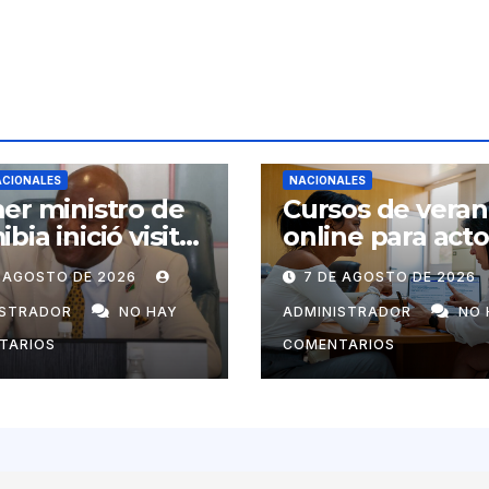
ACIONALES
NACIONALES
er ministro de
Cursos de vera
bia inició visita
online para act
ial a Cuba por
económicos y
E AGOSTO DE 2026
7 DE AGOSTO DE 2026
tación de
estatales
uel Marrero
ISTRADOR
NO HAY
ADMINISTRADOR
NO 
TARIOS
COMENTARIOS