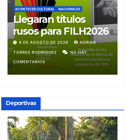
ACONTECER CULTURAL
Ballet Laura Alonso
H2026
emprende gira
RIAN
centroamericana
28 DE JULIO DE 2026
ADRIAN TORRES
Y
RODRÍGUEZ
NO HAY COMENTARIOS
Deportivas