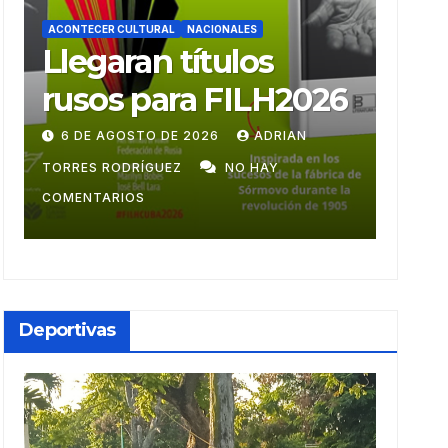
ACONTECER CULTURAL
Ballet Laura Alonso
026
emprende gira
N
centroamericana
28 DE JULIO DE 2026
ADRIAN TORRES
RODRÍGUEZ
NO HAY COMENTARIOS
Deportivas