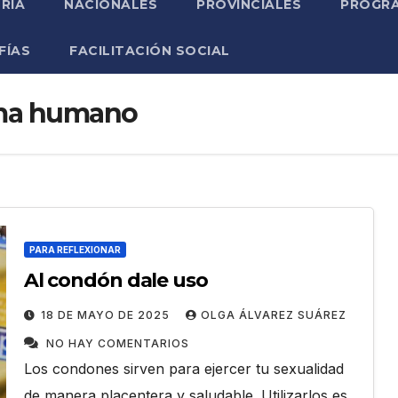
RIA
NACIONALES
PROVINCIALES
PROGRA
FÍAS
FACILITACIÓN SOCIAL
oma humano
PARA REFLEXIONAR
Al condón dale uso
18 DE MAYO DE 2025
OLGA ÁLVAREZ SUÁREZ
NO HAY COMENTARIOS
Los condones sirven para ejercer tu sexualidad
de manera placentera y saludable. Utilizarlos es