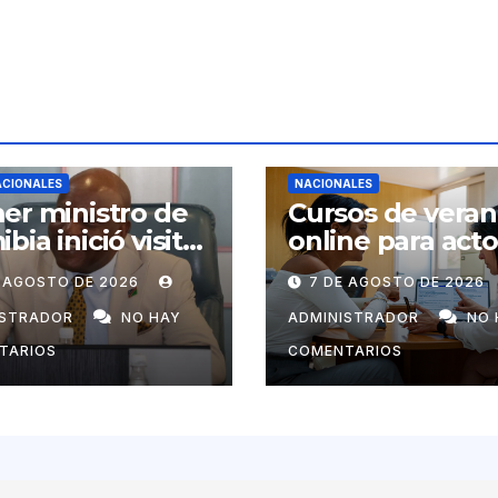
ACIONALES
NACIONALES
er ministro de
Cursos de vera
bia inició visita
online para act
ial a Cuba por
económicos y
E AGOSTO DE 2026
7 DE AGOSTO DE 2026
tación de
estatales
uel Marrero
ISTRADOR
NO HAY
ADMINISTRADOR
NO 
TARIOS
COMENTARIOS