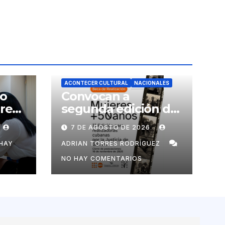
ACONTECER CULTURAL
NACIONALES
no
Convocan a
ores
segunda edición de
Beca para
7 DE AGOSTO DE 2026
realizadoras
mayores de 50 años
HAY
ADRIAN TORRES RODRÍGUEZ
NO HAY COMENTARIOS