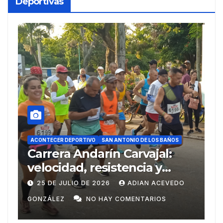
Deportivas
ACONTECER DEPORTIVO
DEPORTIVO
SAN ANTONIO DE LOS BAÑOS
SAN ANTONIO DE LOS BAÑ
a Andarín Carvajal:
Del Ariguana
ad, resistencia y
Centroameri
tu deportivo en su 38
Domingo
ULIO DE 2026
ADIAN ACEVEDO
20 DE JULIO DE 2
n
NO HAY COMENTARIOS
GONZÁLEZ
NO 