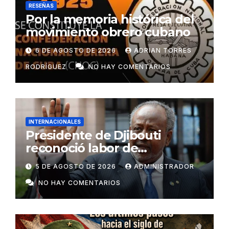
RESEÑAS
Por la memoria histórica del
movimiento obrero cubano
6 DE AGOSTO DE 2026
ADRIAN TORRES
RODRÍGUEZ
NO HAY COMENTARIOS
INTERNACIONALES
Presidente de Djibouti
reconoció labor de
colaboradores de Cuba
5 DE AGOSTO DE 2026
ADMINISTRADOR
NO HAY COMENTARIOS