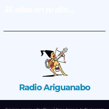
55 años en tu dial...
Radio Ariguanabo