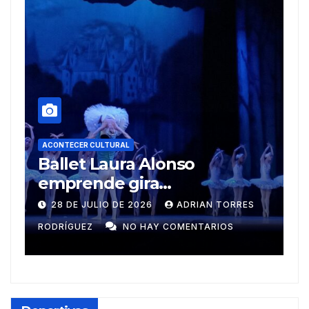
RAL
ura Alonso
ACONTECER CULTURAL
 gira
Muñecos y mono
ericana
DE 2026
ADRIAN TORRES
9 DE JULIO DE 2026
NO HAY COMENTARIOS
GUZMÁN
NO HAY CO