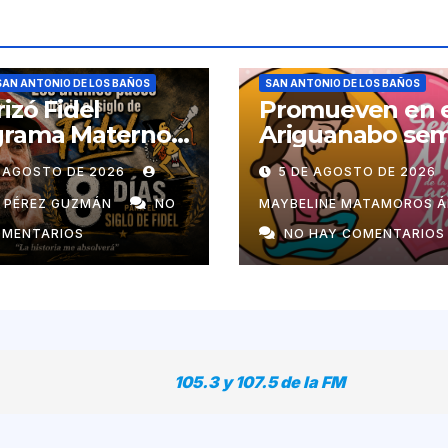
SAN ANTONIO DE LOS BAÑOS
SAN ANTONIO DE LOS BAÑOS
rizó Fidel
Promueven en 
grama Materno
Ariguanabo se
ntil en el pais
de la lactancia
E AGOSTO DE 2026
5 DE AGOSTO DE 2026
materna
N PÉREZ GUZMÁN
NO
MAYBELINE MATAMOROS Á
OMENTARIOS
NO HAY COMENTARIOS
105.3 y 107.5 de la FM