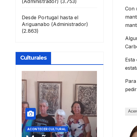
(Administrador)
(3.753)
Con 
manti
Desde Portugal hasta el
Ariguanabo
(Administrador)
manti
(2.863)
Algu
Carb
Culturales
Esta 
estat
Para 
pedir
Acer
L
ACONTECER CULTURAL
ACONTECER C