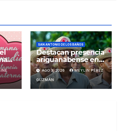
SAN ANTONIO DE LOS BAÑOS
el
Destacan presencia
mana
ariguanabense en
el Ejercito Juvenil
INE
AGO 3, 2026
MEYLIN PÉREZ
del Trabajo
GUZMÁN