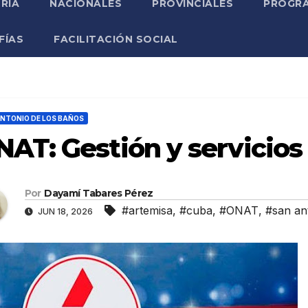
RIA
NACIONALES
PROVINCIALES
PROGRA
FÍAS
FACILITACIÓN SOCIAL
NTONIO DE LOS BAÑOS
AT: Gestión y servicios
Por
Dayamí Tabares Pérez
#artemisa
,
#cuba
,
#ONAT
,
#san an
JUN 18, 2026