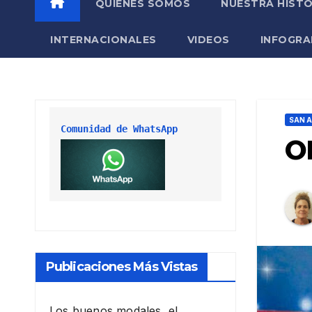
QUIÉNES SOMOS
NUESTRA HISTO
INTERNACIONALES
VIDEOS
INFOGRA
SAN A
Comunidad de WhatsApp
ON
Publicaciones Más Vistas
Los buenos modales, el