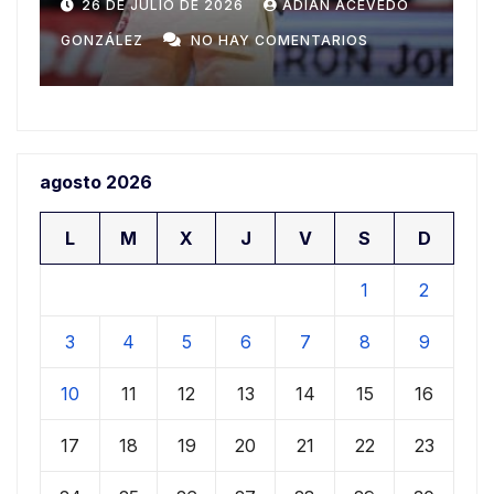
espíritu deportivo en su 38
D
25 DE JULIO DE 2026
ADIAN ACEVEDO
edición
GONZÁLEZ
NO HAY COMENTARIOS
G
agosto 2026
L
M
X
J
V
S
D
1
2
3
4
5
6
7
8
9
10
11
12
13
14
15
16
17
18
19
20
21
22
23