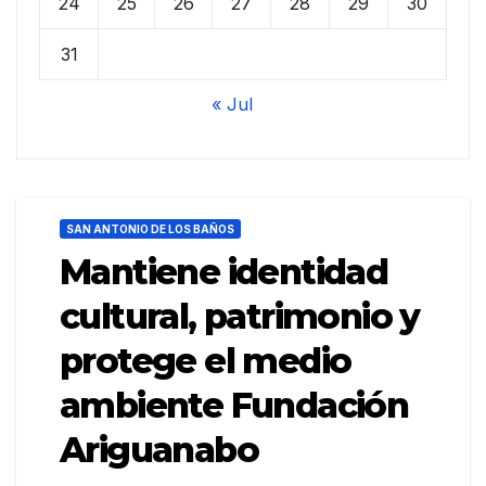
24
25
26
27
28
29
30
31
« Jul
SAN ANTONIO DE LOS BAÑOS
Mantiene identidad
cultural, patrimonio y
protege el medio
ambiente Fundación
Ariguanabo