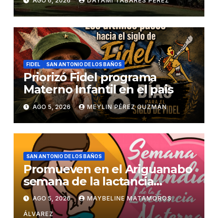
AGO 6, 2026
DAYAMÍ TABARES PÉREZ
FIDEL
SAN ANTONIO DE LOS BAÑOS
Priorizó Fidel programa
Materno Infantil en el pais
AGO 5, 2026
MEYLIN PÉREZ GUZMÁN
SAN ANTONIO DE LOS BAÑOS
Promueven en el Ariguanabo
semana de la lactancia
materna
AGO 5, 2026
MAYBELINE MATAMOROS
ÁLVAREZ