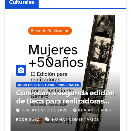
Culturales
ACONTECER CULTURAL
NACIONALES
A
ón
Llegaran títulos rusos para
B
FILH2026
e
c
S
6 DE AGOSTO DE 2026
ADRIAN TORRES
RODRÍGUEZ
NO HAY COMENTARIOS
R