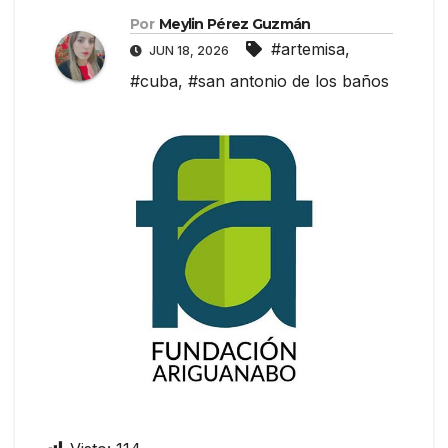
Por
Meylin Pérez Guzmán
#artemisa
,
JUN 18, 2026
#cuba
,
#san antonio de los baños