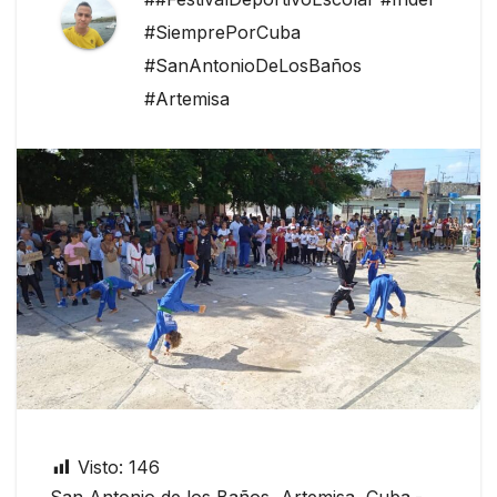
#SiemprePorCuba
#SanAntonioDeLosBaños
#Artemisa
Visto:
146