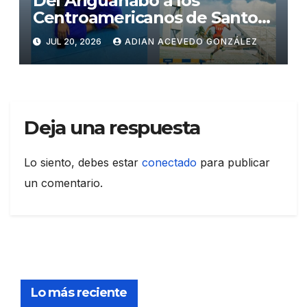
Del Ariguanabo a los
Centroamericanos de Santo
Domingo
JUL 20, 2026
ADIAN ACEVEDO GONZÁLEZ
Deja una respuesta
Lo siento, debes estar
conectado
para publicar
un comentario.
Lo más reciente