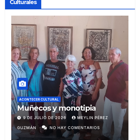
Culturales
ACONTECER CULTURAL
A
Recibe reconocimientos
U
escritor Ariguanabense en
e
Casas literarias
20 DE JUNIO DE 2026
MEYLIN PÉREZ
internacionales
GUZMÁN
NO HAY COMENTARIOS
P