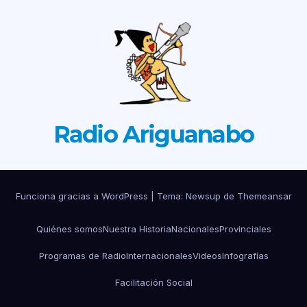
Radio Ariguanabo
Funciona gracias a WordPress
|
Tema: Newsup de
Themeansar
Quiénes somos
Nuestra Historia
Nacionales
Provinciales
Programas de Radio
Internacionales
Videos
Infografías
Facilitación Social