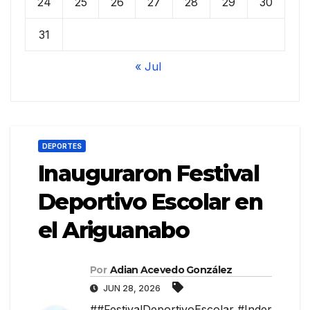
24
25
26
27
28
29
30
31
« Jul
DEPORTES
Inauguraron Festival
Deportivo Escolar en
el Ariguanabo
Por
Adian Acevedo González
JUN 28, 2026
##FestivalDeportivoEscolar #Inder