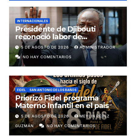
INTERNACIONALES
Presidente de Djibouti
reconoció labor de
colaboradores de Cuba
5 DE AGOSTO DE 2026
ADMINISTRADOR
NO HAY COMENTARIOS
FIDEL
SAN ANTONIO DE LOS BAÑOS
Priorizó Fidel programa
Materno Infantil en el pais
5 DE AGOSTO DE 2026
MEYLIN PÉREZ
GUZMÁN
NO HAY COMENTARIOS