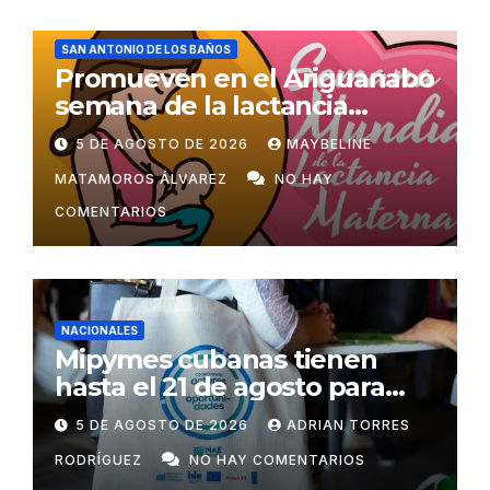
SAN ANTONIO DE LOS BAÑOS
Promueven en el Ariguanabo
semana de la lactancia
materna
5 DE AGOSTO DE 2026
MAYBELINE
MATAMOROS ÁLVAREZ
NO HAY
COMENTARIOS
NACIONALES
Mipymes cubanas tienen
hasta el 21 de agosto para
postular a programa que las
5 DE AGOSTO DE 2026
ADRIAN TORRES
ayudará a exportar
RODRÍGUEZ
NO HAY COMENTARIOS