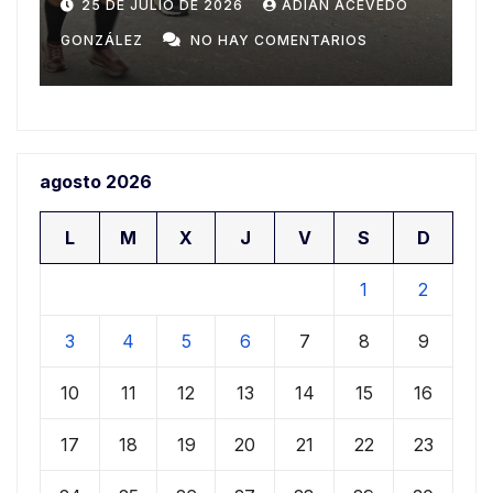
Domingo
n
20 DE JULIO DE 2026
ADIAN ACEVEDO
a
GONZÁLEZ
NO HAY COMENTARIOS
G
agosto 2026
L
M
X
J
V
S
D
1
2
3
4
5
6
7
8
9
10
11
12
13
14
15
16
17
18
19
20
21
22
23