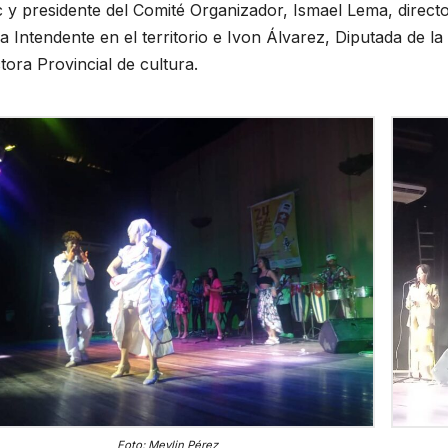
s y
Recibe
y presidente del Comité Organizador, Ismael Lema, directo
pia
reconocimien
a Intendente en el territorio e Ivon Álvarez, Diputada de 
tora Provincial de cultura.
tos escritor
E 2026
20 DE JUNIO DE 2026
Ariguanabens
GUZMÁN
MEYLIN PÉREZ GUZMÁN
ARIOS
NO HAY COMENTARIOS
e en Casas
literarias
internacionale
s
Foto: Meylin Pérez