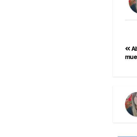
Ab
mues