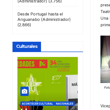
(Administrador)
(3.756)
prese
Teatr
Desde Portugal hasta el
Una F
Ariguanabo
(Administrador)
prime
(2.866)
Culturales
Fot
CIONALES
ACONTECER CULTURAL
ACONTECER CULTU
Vicep