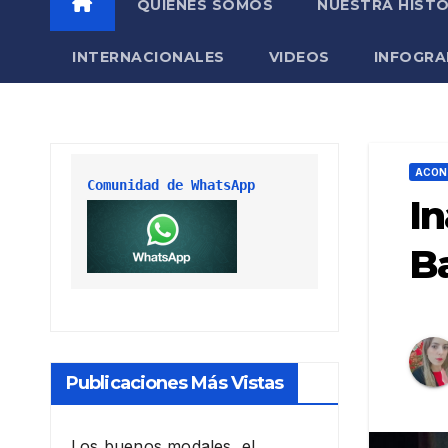
QUIÉNES SOMOS
NUESTRA HISTO
INTERNACIONALES
VIDEOS
INFOGRA
ACON
Comunidad de WhatsApp
In
Ba
Publicaciones Más Vistas
Los buenos modales, el