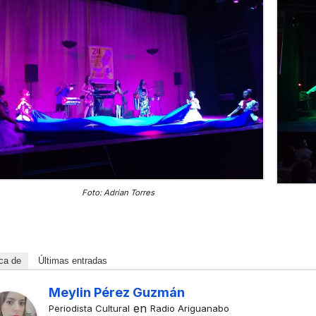
Foto: Adrian Torres
ca de
Últimas entradas
Meylin Pérez Guzmán
en
Periodista Cultural
Radio Ariguanabo