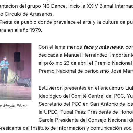
ntacion del grupo NC Dance, inicio la XXIV Bienal Internac
o Círculo de Artesanos.
iesta de pueblo donde prevalece el arte y la cultura de pu
ra en el año 1979.
Con el lema menos
face y más news
, co
dedicada a Manuel Hernández, importante
el próximo 23 de abril el Premio Nacional
Premio Nacional de periodismo José Mart
Estuvieron presentes en el encuentro Li
Ideológico del Comité Central del PCC, Yu
Secretario del PCC en San Antonio de los
o: Meylin Pérez
la UPEC, Tubal Paez Presidente de Honor
García Presidenta del Consejo Nacional d
RAL
ACONTECER CULTURAL
residente del Instituto de Informacion y comunicación soci