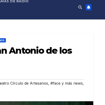
MAS DE RADIO
ÑOS
an Antonio de los
eatro Círculo de Artesanos
,
#face y más news
,