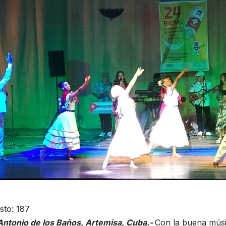
sto:
187
Antonio de los Baños, Artemisa, Cuba.-
Con la buena músi