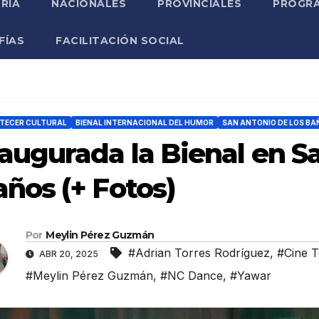
RIA
NACIONALES
PROVINCIALES
PROGRA
FÍAS
FACILITACIÓN SOCIAL
TECER CULTURAL
BIENAL INTERNACIONAL DEL HUMOR
SAN ANTONIO DE LOS BA
augurada la Bienal en S
ños (+ Fotos)
Por
Meylin Pérez Guzmán
#Adrian Torres Rodríguez
,
#Cine T
ABR 20, 2025
#Meylin Pérez Guzmán
,
#NC Dance
,
#Yawar