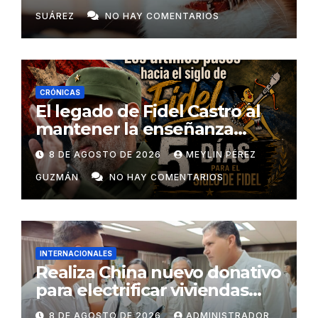
SUÁREZ
NO HAY COMENTARIOS
CRÓNICAS
El legado de Fidel Castro al
mantener la enseñanza
como un derecho universal
8 DE AGOSTO DE 2026
MEYLIN PÉREZ
GUZMÁN
NO HAY COMENTARIOS
INTERNACIONALES
Realiza China nuevo donativo
para electrificar viviendas
rurales aisladas y garantizar
8 DE AGOSTO DE 2026
ADMINISTRADOR