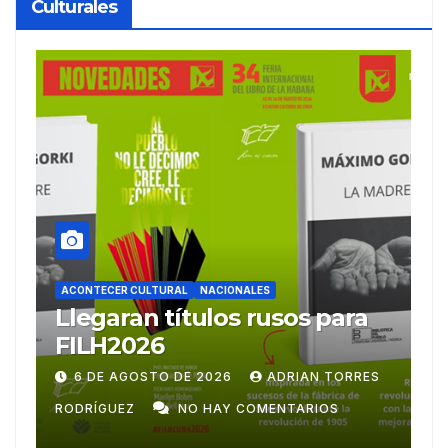
Culturales
ACONTECER CULTURAL
Ballet Laura Alonso
A
emprende gira
M
centroamericana
S
28 DE JULIO DE 2026
ADRIAN TORRES
RODRÍGUEZ
NO HAY COMENTARIOS
G