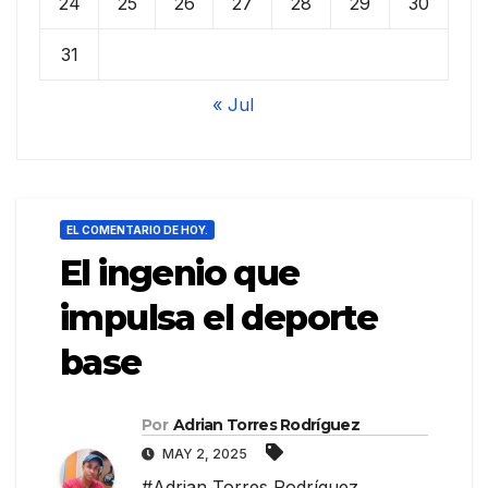
24
25
26
27
28
29
30
31
« Jul
EL COMENTARIO DE HOY.
El ingenio que
impulsa el deporte
base
Por
Adrian Torres Rodríguez
MAY 2, 2025
#Adrian Torres Rodríguez
,