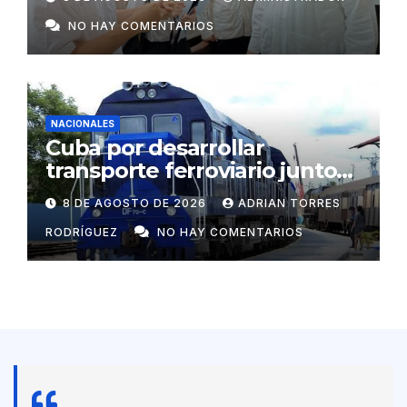
respaldo energético a
NO HAY COMENTARIOS
centros vitales
NACIONALES
Cuba por desarrollar
transporte ferroviario junto
con Rusia
8 DE AGOSTO DE 2026
ADRIAN TORRES
RODRÍGUEZ
NO HAY COMENTARIOS