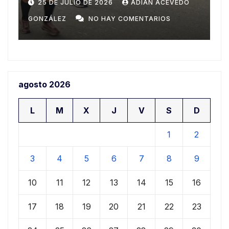
Domingo
n
20 DE JULIO DE 2026
ADIAN ACEVEDO
a
GONZÁLEZ
NO HAY COMENTARIOS
G
agosto 2026
L
M
X
J
V
S
D
1
2
3
4
5
6
7
8
9
10
11
12
13
14
15
16
17
18
19
20
21
22
23